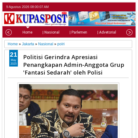
9 Agustus 2026
08:00:09 AM
Home
| Nasional
| Parlemen
| Advetorial
| Pariw
Home
»
Jakarta
»
Nasional
»
polri
21
Politisi Gerindra Apresiasi
May
Penangkapan Admin-Anggota Grup
2025
'Fantasi Sedarah' oleh Polisi