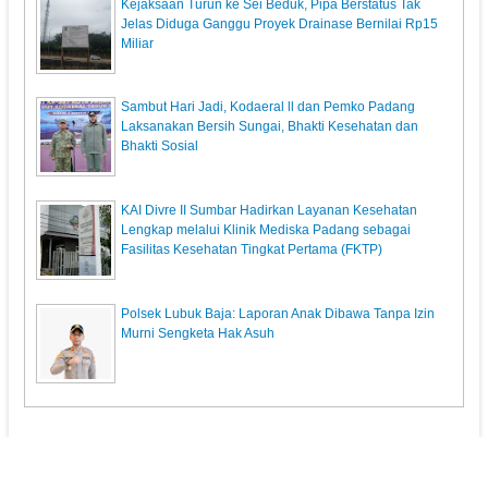
Kejaksaan Turun ke Sei Beduk, Pipa Berstatus Tak
Jelas Diduga Ganggu Proyek Drainase Bernilai Rp15
Miliar
Sambut Hari Jadi, Kodaeral ll dan Pemko Padang
Laksanakan Bersih Sungai, Bhakti Kesehatan dan
Bhakti Sosial
KAI Divre II Sumbar Hadirkan Layanan Kesehatan
Lengkap melalui Klinik Mediska Padang sebagai
Fasilitas Kesehatan Tingkat Pertama (FKTP)
Polsek Lubuk Baja: Laporan Anak Dibawa Tanpa Izin
Murni Sengketa Hak Asuh
KupasPost.com
© 2013. All Rights Reserved.
Pedoman Media Siber