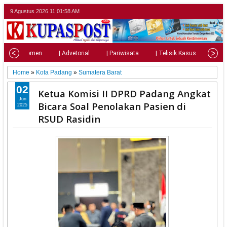
9 Agustus 2026
11:02:00 AM
| Parlemen
| Advetorial
| Pariwisata
| Telisik Kasus
| Su
Home
»
Kota Padang
»
Sumatera Barat
02
Ketua Komisi II DPRD Padang Angkat
Jun
Bicara Soal Penolakan Pasien di
2025
RSUD Rasidin