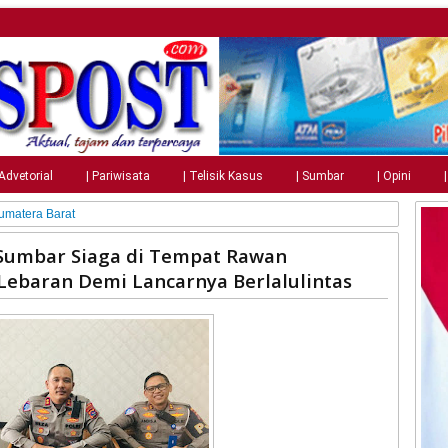
 Advetorial
| Pariwisata
| Telisik Kasus
| Sumbar
| Opini
umatera Barat
 Sumbar Siaga di Tempat Rawan
Lebaran Demi Lancarnya Berlalulintas