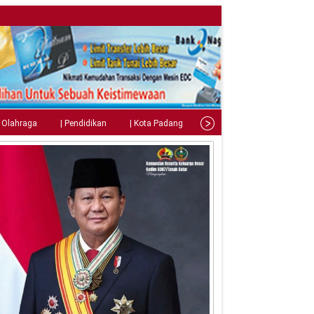
| Olahraga
| Pendidikan
| Kota Padang
| Tips
| Gaya Hidup