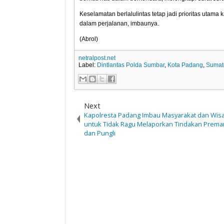
Keselamatan berlalulintas tetap jadi prioritas utama
dalam perjalanan, imbaunya.
(Abrol)
netralpost.net
Label:
Dintlantas Polda Sumbar
,
Kota Padang
,
Sumat
Next
Kapolresta Padang Imbau Masyarakat dan Wis
untuk Tidak Ragu Melaporkan Tindakan Prem
dan Pungli