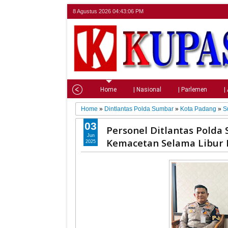
8 Agustus 2026
04:43:07 PM
Home
| Nasional
| Parlemen
|
Home
»
Dintlantas Polda Sumbar
»
Kota Padang
»
S
03
Personel Ditlantas Polda
Jun
Kemacetan Selama Libur 
2025