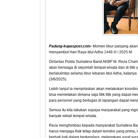
Padang-kupaspost.com
-
Momen libur panjang akan te
menyambut Hari Raya Idul Adha 1446 H / 2025 M.
Dirlantas Polda Sumatera Barat AKBP M. Reza Chairu
akan bersiaga di sejumlah tempat wisata dan di ti
berlalulintas selama libur lebaran Idul Adha, kata
(3/6/2025).
Lebih lanjut ia menjelaskan akan melakukan koordin
bisa memetakan dimana saja titik titik yang dapat
para personel yang bertugas di lapangan dapat meng
Semua itu kita lakukan supaya masyarakat yang ingi
banyak sekali tempat wisata.
Reza menghimbau kepada masyarakat Sumatera Barat
harus menjaga fisik tetap dalam kondisi yang prima
berhati hati dalam berkendara, melengkapi surat sura