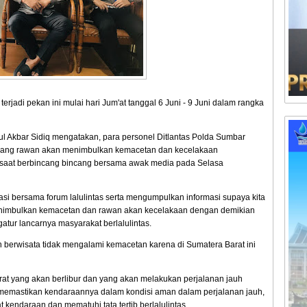
rjadi pekan ini mulai hari Jum'at tanggal 6 Juni - 9 Juni dalam rangka
l Akbar Sidiq mengatakan, para personel Ditlantas Polda Sumbar
tik yang rawan akan menimbulkan kemacetan dan kecelakaan
nya saat berbincang bincang bersama awak media pada Selasa
asi bersama forum lalulintas serta mengumpulkan informasi supaya kita
 menimbulkan kemacetan dan rawan akan kecelakaan dengan demikian
atur lancarnya masyarakat berlalulintas.
n berwisata tidak mengalami kemacetan karena di Sumatera Barat ini
 yang akan berlibur dan yang akan melakukan perjalanan jauh
, memastikan kendaraannya dalam kondisi aman dalam perjalanan jauh,
t kendaraan dan mematuhi tata tertib berlalulintas.