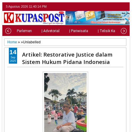
5 Agustus 2026
11:40:16 PM
onal
| Parlemen
| Advetorial
| Pariwisata
| Telisik Kasus
Home
» »Unlabelled
14
Artikel: Restorative Justice dalam
Sep
Sistem Hukum Pidana Indonesia
2025