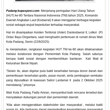
Padang-kupaspost.com-
Menjelang peringatan Hari Ulang Tahun
(HUT) ke-80 Tentara Nasional Indonesia (TNI) tahun 2025, Komando
Daerah Angkatan Laut (Kodaeral) II akan menggelar berbagai kegiatan
sosial sebagai wujud kepedulian terhadap masyarakat.
Hal ini disampaikan Asisten Teritorial (Aster) Dankodaeral II, Letkol (P)
Octav Bayu Dirgantara, saat menghadiri pertemuan di rumah dinas Wali
Kota Padang, Senin (22/9/2025).
Ia menjelaskan, rangkaian kegiatan HUT TNI ke-80 akan dilaksanakan
melalui kolaborasi dengan Pemerintah Kota Padang. Salah satunya
berupa bakti sosial dengan membersihkan bantaran Kali Mati di
Kelurahan Berok Nipah.
"Selain itu, akan digelar pula bakti kesehatan berupa donor darah dan
pemeriksaan kesehatan gratis, pasar murah, serta pembagian sembako
yang dipusatkan di kawasan Satrol Lantamal II pada 2 Oktober 2025
mendatang," jelasnya.
Wali Kota Padang, Fadly Amran, menyambut baik rencana tersebut dan
menyatakan dukungan penuh dari pemerintah daerah.
“Kita akan menggerakkan stakeholder dan masyarakat , melalui bakti
sosial ini, kita berharap dapat meningkatkan kesejahteraan masyarakat