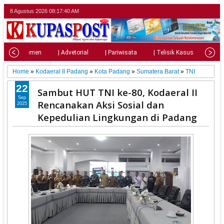
8 Agustus 2026
08:17:41 AM
| Parlemen
| Advetorial
| Pariwisata
| Telisik Kasus
| Su
Home
»
Kodaeral II Padang
»
Kota Padang
»
Sumatera Barat
»
TNI
22
Sambut HUT TNI ke-80, Kodaeral II
Sep
Rencanakan Aksi Sosial dan
2025
Kepedulian Lingkungan di Padang