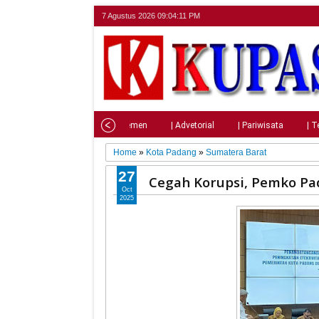
7 Agustus 2026
09:04:12 PM
Home
| Nasional
| Parlemen
| Advetorial
| Pariwisata
| T
Home
»
Kota Padang
»
Sumatera Barat
27
Cegah Korupsi, Pemko P
Oct
2025