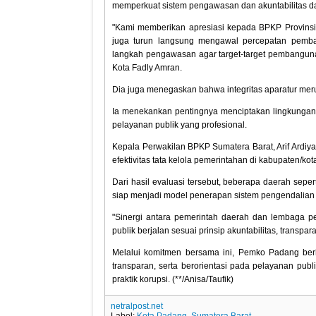
memperkuat sistem pengawasan dan akuntabilitas d
"Kami memberikan apresiasi kepada BPKP Provinsi
juga turun langsung mengawal percepatan pemban
langkah pengawasan agar target-target pembangunan
Kota Fadly Amran.
Dia juga menegaskan bahwa integritas aparatur m
Ia menekankan pentingnya menciptakan lingkungan k
pelayanan publik yang profesional.
Kepala Perwakilan BPKP Sumatera Barat, Arif Ard
efektivitas tata kelola pemerintahan di kabupaten/ko
Dari hasil evaluasi tersebut, beberapa daerah sep
siap menjadi model penerapan sistem pengendalian k
"Sinergi antara pemerintah daerah dan lembaga 
publik berjalan sesuai prinsip akuntabilitas, transpara
Melalui komitmen bersama ini, Pemko Padang ber
transparan, serta berorientasi pada pelayanan pub
praktik korupsi. (**/Anisa/Taufik)
netralpost.net
Label:
Kota Padang
,
Sumatera Barat