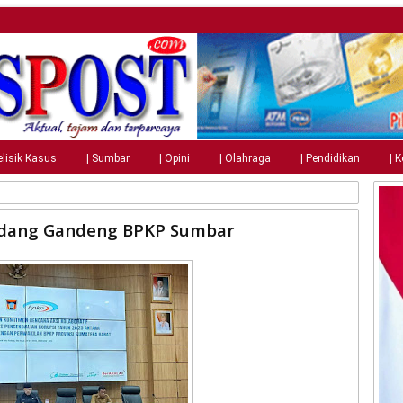
elisik Kasus
| Sumbar
| Opini
| Olahraga
| Pendidikan
| 
adang Gandeng BPKP Sumbar