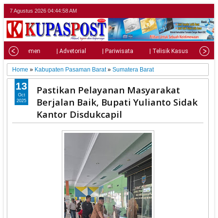
7 Agustus 2026
04:44:59 AM
| Parlemen
| Advetorial
| Pariwisata
| Telisik Kasus
| Su
Home
»
Kabupaten Pasaman Barat
»
Sumatera Barat
13
Pastikan Pelayanan Masyarakat
Oct
Berjalan Baik, Bupati Yulianto Sidak
2025
Kantor Disdukcapil