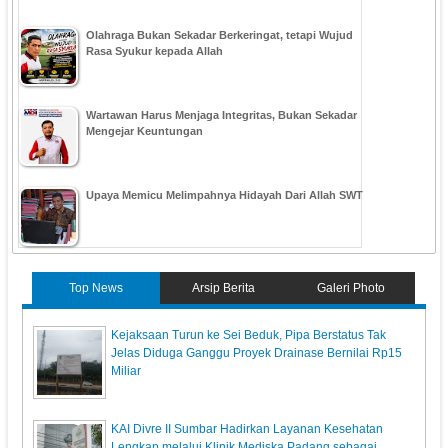
Olahraga Bukan Sekadar Berkeringat, tetapi Wujud
Rasa Syukur kepada Allah
Wartawan Harus Menjaga Integritas, Bukan Sekadar
Mengejar Keuntungan
Upaya Memicu Melimpahnya Hidayah Dari Allah SWT
Top News
Arsip Berita
Galeri Photo
Kejaksaan Turun ke Sei Beduk, Pipa Berstatus Tak
Jelas Diduga Ganggu Proyek Drainase Bernilai Rp15
Miliar
KAI Divre II Sumbar Hadirkan Layanan Kesehatan
Lengkap melalui Klinik Mediska Padang sebagai