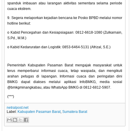
spanduk imbauan atau larangan aktivitas sementara selama periode
cuaca ekstrem.
9. Segera melaporkan kejadian bencana ke Posko BPBD melalui nomor
hotline berikut:
o Kabid Pencegahan dan Kesiapsiagaan: 0812-6618-1080 (Zulkarnain,
S.Pd., M.M.)
o Kabid Kedaruratan dan Logistik: 0853-6464-5131 (Afrizal, S.E.)
Pemerintah Kabupaten Pasaman Barat mengajak masyarakat untuk
terus memperbarui informasi cuaca, tetap waspada, dan mengikuti
arahan petugas di lapangan. Informasi cuaca dan peringatan dini
BMKG dapat diakses melalui aplikasi InfoBMKG, media sosial
@bmkgminangkabau, atau WhatsApp BMKG di 0812-6812-5907.
(***)
netralpost.net
Label:
Kabupaten Pasaman Barat
,
Sumatera Barat