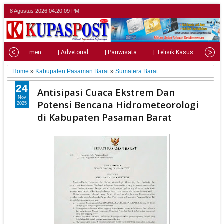
8 Agustus 2026
04:20:11 PM
| Parlemen
| Advetorial
| Pariwisata
| Telisik Kasus
| Su
Home
»
Kabupaten Pasaman Barat
»
Sumatera Barat
24
Antisipasi Cuaca Ekstrem Dan
Nov
Potensi Bencana Hidrometeorologi
2025
di Kabupaten Pasaman Barat