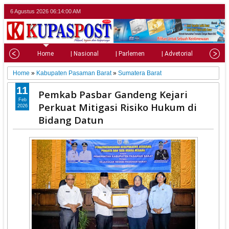
6 Agustus 2026
06:14:02 AM
Home
| Nasional
| Parlemen
| Advetorial
| Pariw
Home
»
Kabupaten Pasaman Barat
»
Sumatera Barat
11
Pemkab Pasbar Gandeng Kejari
Feb
Perkuat Mitigasi Risiko Hukum di
2026
Bidang Datun