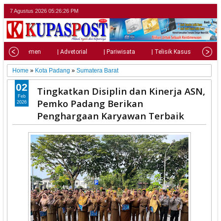
7 Agustus 2026
05:26:28 PM
| Parlemen
| Advetorial
| Pariwisata
| Telisik Kasus
| Su
Home
»
Kota Padang
»
Sumatera Barat
02
Tingkatkan Disiplin dan Kinerja ASN,
Feb
Pemko Padang Berikan
2026
Penghargaan Karyawan Terbaik