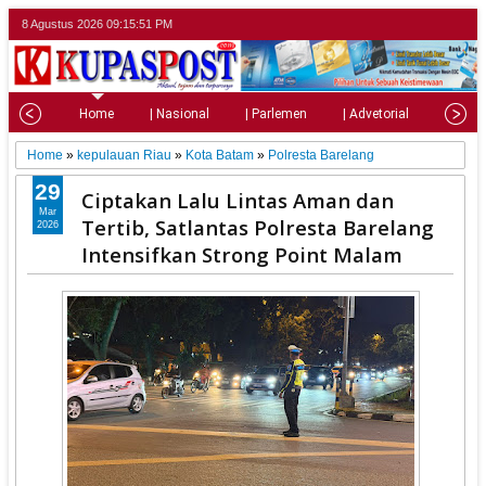
8 Agustus 2026
09:15:53 PM
Home
| Nasional
| Parlemen
| Advetorial
| Pariw
Home
»
kepulauan Riau
»
Kota Batam
»
Polresta Barelang
29
Ciptakan Lalu Lintas Aman dan
Mar
Tertib, Satlantas Polresta Barelang
2026
Intensifkan Strong Point Malam