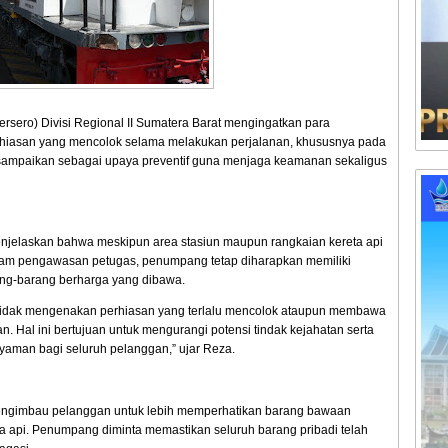
ersero) Divisi Regional II Sumatera Barat mengingatkan para
rhiasan yang mencolok selama melakukan perjalanan, khususnya pada
sampaikan sebagai upaya preventif guna menjaga keamanan sekaligus
njelaskan bahwa meskipun area stasiun maupun rangkaian kereta api
lam pengawasan petugas, penumpang tetap diharapkan memiliki
ng-barang berharga yang dibawa.
idak mengenakan perhiasan yang terlalu mencolok ataupun membawa
. Hal ini bertujuan untuk mengurangi potensi tindak kejahatan serta
aman bagi seluruh pelanggan,” ujar Reza.
mengimbau pelanggan untuk lebih memperhatikan barang bawaan
ta api. Penumpang diminta memastikan seluruh barang pribadi telah