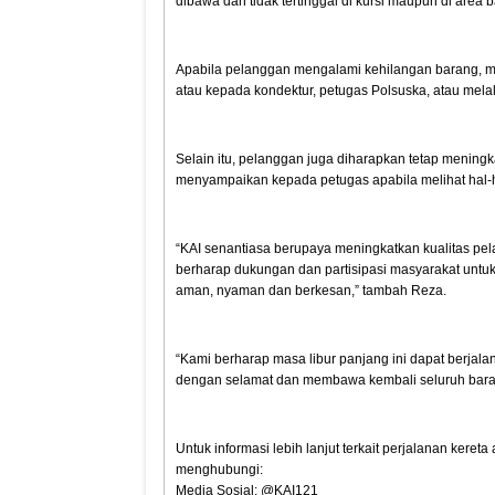
dibawa dan tidak tertinggal di kursi maupun di area b
Apabila pelanggan mengalami kehilangan barang, me
atau kepada kondektur, petugas Polsuska, atau melalu
Selain itu, pelanggan juga diharapkan tetap meningk
menyampaikan kepada petugas apabila melihat hal-h
“KAI senantiasa berupaya meningkatkan kualitas pel
berharap dukungan dan partisipasi masyarakat untu
aman, nyaman dan berkesan,” tambah Reza.
“Kami berharap masa libur panjang ini dapat berjala
dengan selamat dan membawa kembali seluruh bara
Untuk informasi lebih lanjut terkait perjalanan kere
menghubungi:
Media Sosial: @KAI121