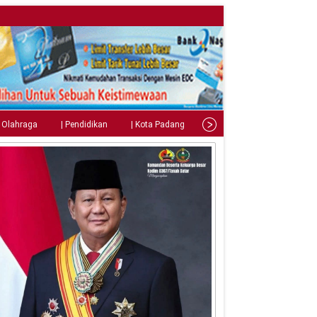
| Olahraga
| Pendidikan
| Kota Padang
| Tips
| Gaya Hidup