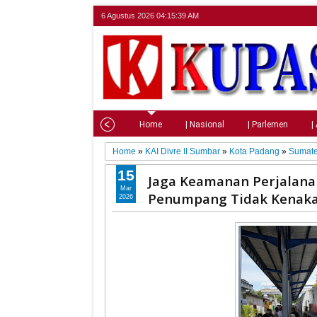
6 Agustus 2026
04:15:40 AM
Home
| Nasional
| Parlemen
|
Home
»
KAI Divre II Sumbar
»
Kota Padang
»
Sumate
15
Jaga Keamanan Perjalanan
Mar
Penumpang Tidak Kenaka
2026