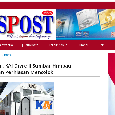
 Advetorial
| Pariwisata
| Telisik Kasus
| Sumbar
| Opini
ra Barat
, KAI Divre II Sumbar Himbau
n Perhiasan Mencolok