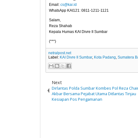
Email:
cs@kai.id
WhatsApp KAI121: 0811-1211-1121
Salam,
Reza Shahab
Kepala Humas KAI Divre II Sumbar
(***)
netralpost.net
Label:
KAI Divre II Sumbar
,
Kota Padang
,
Sumatera B
Next
Dirlantas Polda Sumbar Kombes Pol Reza Chai
Akbar Bersama Pejabat Utama Ditlantas Tinjau
Kesiapan Pos Pengamanan