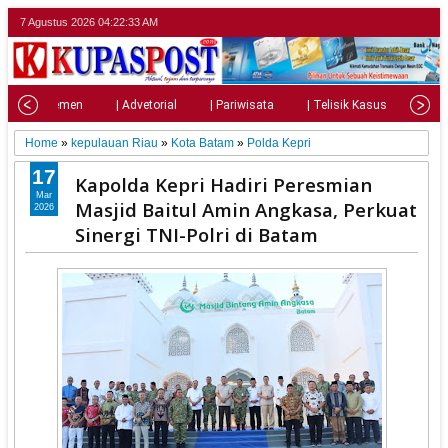
7 Agustus 2026
04:22:35 AM
| Parlemen
| Advetorial
| Pariwisata
| Telisik Kasus
| Su
Home
»
kepulauan Riau
»
Kota Batam
»
Polda Kepri
17
Kapolda Kepri Hadiri Peresmian
Mar
Masjid Baitul Amin Angkasa, Perkuat
2026
Sinergi TNI-Polri di Batam