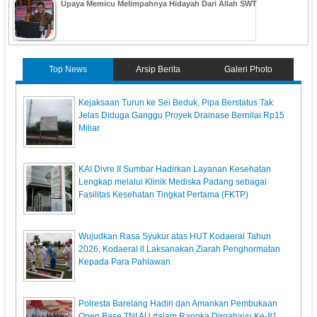
Upaya Memicu Melimpahnya Hidayah Dari Allah SWT
Top News
Arsip Berita
Galeri Photo
Kejaksaan Turun ke Sei Beduk, Pipa Berstatus Tak
Jelas Diduga Ganggu Proyek Drainase Bernilai Rp15
Miliar
KAI Divre II Sumbar Hadirkan Layanan Kesehatan
Lengkap melalui Klinik Mediska Padang sebagai
Fasilitas Kesehatan Tingkat Pertama (FKTP)
Wujudkan Rasa Syukur atas HUT Kodaeral Tahun
2026, Kodaeral ll Laksanakan Ziarah Penghormatan
Kepada Para Pahlawan
Polresta Barelang Hadiri dan Amankan Pembukaan
Open Base TNI AU dalam Rangka Dirgahayu Ke-81