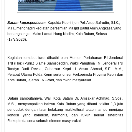
Batam-kupaspost.com-
Kapolda Kepri Irjen Pol. Asep Safrudin, S.I.K.,
M.H., menghadiri kegiatan peresmian Masjid Baitul Amin Angkasa yang
berlangsung di Mako Lanud Hang Nadim, Kota Batam, Selasa
(17/3/2026).
Kegiatan tersebut turut dihadiri oleh Menteri Pertahanan RI Jenderal
TNI (Hor) (Purn.) Sjafrie Sjamsoeddin, Wakil Panglima TNI Jenderal TNI
Tandyo Budi Revita, Gubernur Kepri H. Ansar Ahmad, S.E., M.M.,
Pejabat Utama Polda Kepri serta unsur Forkopimda Provinsi Kepri dan
Kota Batam, jajaran TNI-Polri, dan tokoh masyarakat.
Dalam sambutannya, Wali Kota Batam Dr. Amsakar Achmad, S.Sos.,
M.Si., menyampaikan bahwa Kota Batam yang dihuni sekitar 1,3 juta
penduduk dengan latar belakang multikultural tetap mampu menjaga
kondisi yang kondusif, harmonis, dan rukun berkat sinergitas
Forkopimda serta seluruh elemen masyarakat.