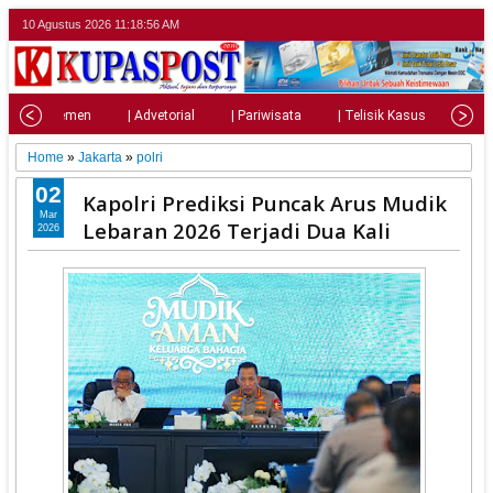
10 Agustus 2026
11:18:57 AM
| Parlemen
| Advetorial
| Pariwisata
| Telisik Kasus
| Su
Home
»
Jakarta
»
polri
02
Kapolri Prediksi Puncak Arus Mudik
Mar
Lebaran 2026 Terjadi Dua Kali
2026