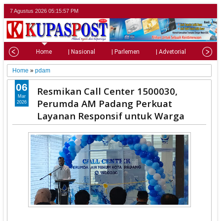
7 Agustus 2026
05:15:58 PM
Home
| Nasional
| Parlemen
| Advetorial
| Pariw
Home
»
pdam
06
Resmikan Call Center 1500030,
Mar
Perumda AM Padang Perkuat
2026
Layanan Responsif untuk Warga