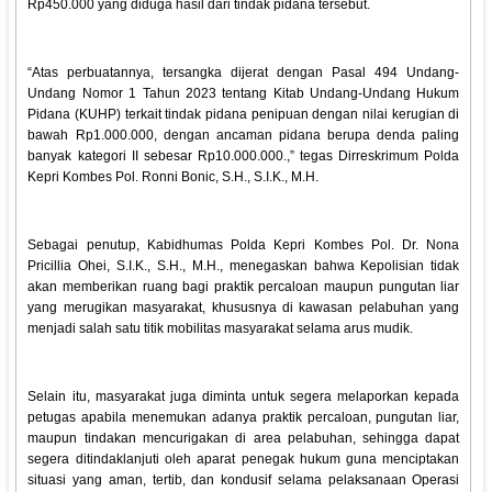
Rp450.000 yang diduga hasil dari tindak pidana tersebut.
“Atas perbuatannya, tersangka dijerat dengan Pasal 494 Undang-
Undang Nomor 1 Tahun 2023 tentang Kitab Undang-Undang Hukum
Pidana (KUHP) terkait tindak pidana penipuan dengan nilai kerugian di
bawah Rp1.000.000, dengan ancaman pidana berupa denda paling
banyak kategori II sebesar Rp10.000.000.,” tegas Dirreskrimum Polda
Kepri Kombes Pol. Ronni Bonic, S.H., S.I.K., M.H.
Sebagai penutup, Kabidhumas Polda Kepri Kombes Pol. Dr. Nona
Pricillia Ohei, S.I.K., S.H., M.H., menegaskan bahwa Kepolisian tidak
akan memberikan ruang bagi praktik percaloan maupun pungutan liar
yang merugikan masyarakat, khususnya di kawasan pelabuhan yang
menjadi salah satu titik mobilitas masyarakat selama arus mudik.
Selain itu, masyarakat juga diminta untuk segera melaporkan kepada
petugas apabila menemukan adanya praktik percaloan, pungutan liar,
maupun tindakan mencurigakan di area pelabuhan, sehingga dapat
segera ditindaklanjuti oleh aparat penegak hukum guna menciptakan
situasi yang aman, tertib, dan kondusif selama pelaksanaan Operasi