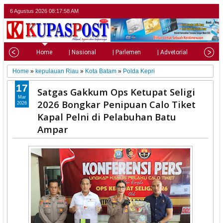
6 Agustus 2026
08:18:00 AM
Home
| Nasional
| Parlemen
| Advetorial
| Pariw
Home
»
kepulauan Riau
»
Kota Batam
»
Polda Kepri
17
Satgas Gakkum Ops Ketupat Seligi
Mar
2026 Bongkar Penipuan Calo Tiket
2026
Kapal Pelni di Pelabuhan Batu
Ampar