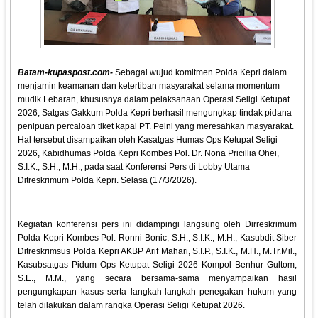
Batam-kupaspost.com-
Sebagai wujud komitmen Polda Kepri dalam
menjamin keamanan dan ketertiban masyarakat selama momentum
mudik Lebaran, khususnya dalam pelaksanaan Operasi Seligi Ketupat
2026, Satgas Gakkum Polda Kepri berhasil mengungkap tindak pidana
penipuan percaloan tiket kapal PT. Pelni yang meresahkan masyarakat.
Hal tersebut disampaikan oleh Kasatgas Humas Ops Ketupat Seligi
2026, Kabidhumas Polda Kepri Kombes Pol. Dr. Nona Pricillia Ohei,
S.I.K., S.H., M.H., pada saat Konferensi Pers di Lobby Utama
Ditreskrimum Polda Kepri. Selasa (17/3/2026).
Kegiatan konferensi pers ini didampingi langsung oleh Dirreskrimum
Polda Kepri Kombes Pol. Ronni Bonic, S.H., S.I.K., M.H., Kasubdit Siber
Ditreskrimsus Polda Kepri AKBP Arif Mahari, S.I.P., S.I.K., M.H., M.Tr.Mil.,
Kasubsatgas Pidum Ops Ketupat Seligi 2026 Kompol Benhur Gultom,
S.E., M.M., yang secara bersama-sama menyampaikan hasil
pengungkapan kasus serta langkah-langkah penegakan hukum yang
telah dilakukan dalam rangka Operasi Seligi Ketupat 2026.