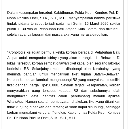
Dalam kesempatan tersebut, Kabidhumas Polda Kepri Kombes Pol. Dr.
Nona Pricillia Ohei, S.I.K., S.H., M.H., menyampaikan bahwa peristiwa
tindak pidana tersebut terjadi pada hari Senin, 16 Maret 2026 sekitar
pukul 11.30 wib di Pelabuhan Batu Ampar, Kota Batam, dan diketahui
setelah adanya laporan dari masyarakat yang merasa dirugikan.
“Kronologis kejadian bermula ketika korban berada di Pelabuhan Batu
Ampar untuk mengantar istrinya yang akan berangkat ke Belawan. Di
lokasi tersebut, korban sempat ditawari tiket kapal oleh seorang laki-laki
berinisial RS. Selanjutnya korban dihubungi oleh kerabatnya yang
meminta bantuan untuk mencarikan tiket tujuan Batam–Belawan.
Korban kemudian kembali menghubungi RS yang menyatakan memiliki
tiket dengan harga Rp450.000. Setelah terjadi kesepakatan, korban
menyerahkan uang tersebut kepada RS dan sebelumnya telah
mengirimkan data identitas calon penumpang melalui aplikasi
WhatsApp. Namun setelah pembayaran dilakukan, tiket yang dijanjikan
tidak kunjung diberikan dan tersangka tidak dapat dihubungi, sehingga
korban mengalami kerugian,” ungkap Kabidhumas Polda Kepri Kombes
Pol. Dr. Nona Pricillia Ohei, S.I.K., S.H., M.H.