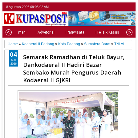
8 Agustus 2026
09:05:03 AM
| Parlemen
| Advetorial
| Pariwisata
| Telisik Kasus
| Su
Home
»
Kodaeral II Padang
»
Kota Padang
»
Sumatera Barat
»
TNI AL
04
Semarak Ramadhan di Teluk Bayur,
Mar
Dankodaeral II Hadiri Bazar
2026
Sembako Murah Pengurus Daerah
Kodaeral II GJKRI