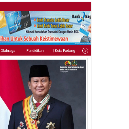
| Olahraga
| Pendidikan
| Kota Padang
| Tips
| Gaya Hidup