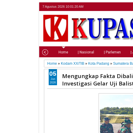
7 Agustus 2026
10:01:21 AM
Home
| Nasional
| Parlemen
|
Home
»
Kodam XX/TIB
»
Kota Padang
»
Sumatera Ba
05
Mengungkap Fakta Dibali
Jun
Investigasi Gelar Uji Bal
2026