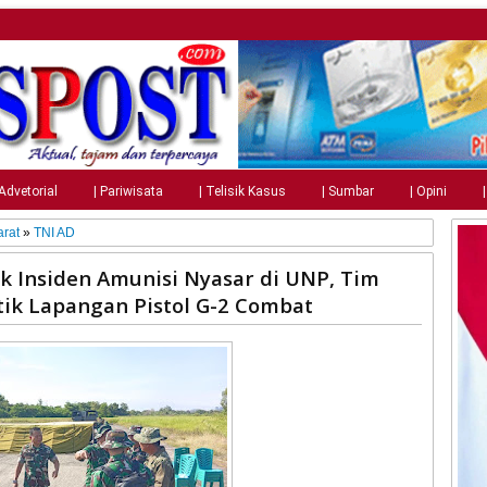
 Advetorial
| Pariwisata
| Telisik Kasus
| Sumbar
| Opini
rat
»
TNI AD
k Insiden Amunisi Nyasar di UNP, Tim
istik Lapangan Pistol G-2 Combat