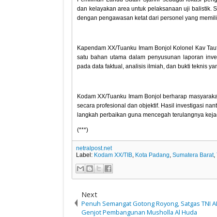
dan kelayakan area untuk pelaksanaan uji balistik.
dengan pengawasan ketat dari personel yang memiliki
Kapendam XX/Tuanku Imam Bonjol Kolonel Kav Taufiq
satu bahan utama dalam penyusunan laporan inves
pada data faktual, analisis ilmiah, dan bukti teknis 
Kodam XX/Tuanku Imam Bonjol berharap masyarakat 
secara profesional dan objektif. Hasil investigasi 
langkah perbaikan guna mencegah terulangnya keja
(***)
netralpost.net
Label:
Kodam XX/TIB
,
Kota Padang
,
Sumatera Barat
,
Next
Penuh Semangat Gotong Royong, Satgas TNI 
Genjot Pembangunan Musholla Al Huda