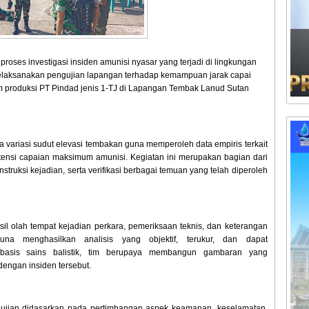
ses investigasi insiden amunisi nyasar yang terjadi di lingkungan
melaksanakan pengujian lapangan terhadap kemampuan jarak capai
m produksi PT Pindad jenis 1-TJ di Lapangan Tembak Lanud Sutan
 variasi sudut elevasi tembakan guna memperoleh data empiris terkait
 potensi capaian maksimum amunisi. Kegiatan ini merupakan bagian dari
nstruksi kejadian, serta verifikasi berbagai temuan yang telah diperoleh
sil olah tempat kejadian perkara, pemeriksaan teknis, dan keterangan
na menghasilkan analisis yang objektif, terukur, dan dapat
erbasis sains balistik, tim berupaya membangun gambaran yang
dengan insiden tersebut.
ngujian didasarkan pada pertimbangan aspek keamanan, keselamatan,