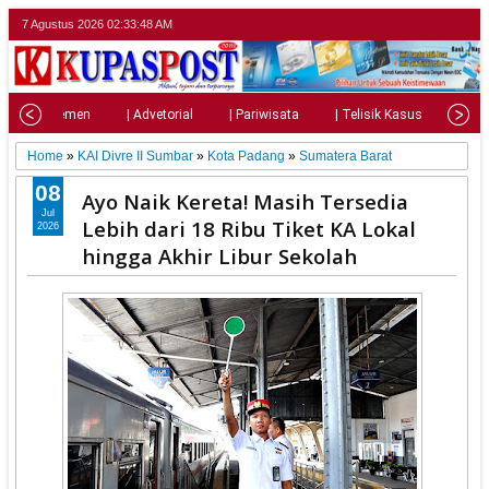
7 Agustus 2026
02:33:50 AM
| Parlemen
| Advetorial
| Pariwisata
| Telisik Kasus
| Su
Home
»
KAI Divre II Sumbar
»
Kota Padang
»
Sumatera Barat
08
Ayo Naik Kereta! Masih Tersedia
Jul
Lebih dari 18 Ribu Tiket KA Lokal
2026
hingga Akhir Libur Sekolah