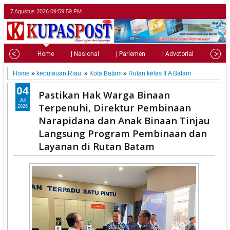
7 Agustus 2026
10:00:01 PM
Home
| Nasional
| Parlemen
| Advetorial
| Pariw
Home
»
kepulauan Riau.
»
Kota Batam
»
Rutan kelas II.A Batam
04
Pastikan Hak Warga Binaan
Jul
Terpenuhi, Direktur Pembinaan
2026
Narapidana dan Anak Binaan Tinjau
Langsung Program Pembinaan dan
Layanan di Rutan Batam