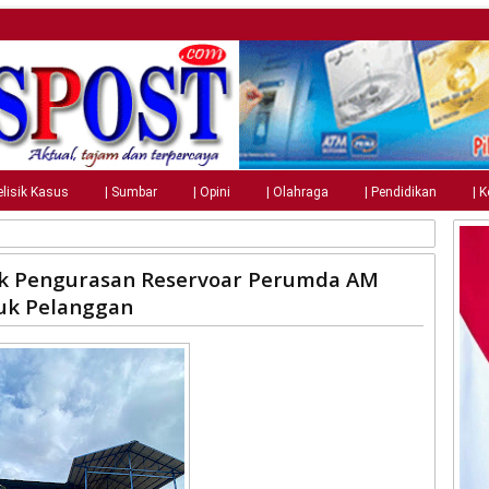
elisik Kasus
| Sumbar
| Opini
| Olahraga
| Pendidikan
| 
k Pengurasan Reservoar Perumda AM
uk Pelanggan