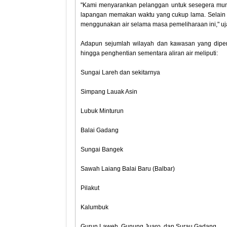
‎"Kami menyarankan pelanggan untuk sesegera mun
lapangan memakan waktu yang cukup lama. Selain i
menggunakan air selama masa pemeliharaan ini," uja
‎Adapun sejumlah wilayah dan kawasan yang dipe
hingga penghentian sementara aliran air meliputi:
‎Sungai Lareh dan sekitarnya
‎Simpang Lauak Asin
‎Lubuk Minturun
‎Balai Gadang
‎Sungai Bangek
‎Sawah Laiang Balai Baru (Balbar)
‎Pilakut
‎Kalumbuk
‎Gurun Laweh, Gunung Juaro, dan Surau Gadang