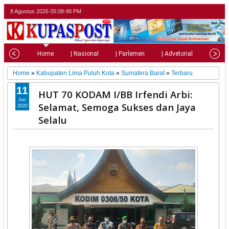
8 Agustus 2026
05:08:50 PM
Home
| Nasional
| Parlemen
| Advetorial
| Pariw
Home
»
Kabupaten Lima Puluh Kota
»
Sumatera Barat
»
Terbaru
11
HUT 70 KODAM I/BB Irfendi Arbi:
Jun
Selamat, Semoga Sukses dan Jaya
2020
Selalu