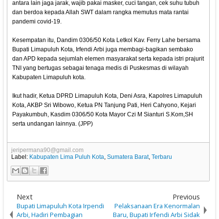
antara lain jaga jarak, wajib pakai masker, cuci tangan, cek suhu tubuh
dan berdoa kepada Allah SWT dalam rangka memutus mata rantai
pandemi covid-19.
Kesempatan itu, Dandim 0306/50 Kota Letkol Kav. Ferry Lahe bersama
Bupati Limapuluh Kota, Irfendi Arbi juga membagi-bagikan sembako
dan APD kepada sejumlah elemen masyarakat serta kepada istri prajurit
TNI yang bertugas sebagai tenaga medis di Puskesmas di wilayah
Kabupaten Limapuluh kota.
Ikut hadir, Ketua DPRD Limapuluh Kota, Deni Asra, Kapolres Limapuluh
Kota, AKBP Sri Wibowo, Ketua PN Tanjung Pati, Heri Cahyono, Kejari
Payakumbuh, Kasdim 0306/50 Kota Mayor Czi M Sianturi S.Kom,SH
serta undangan lainnya. (JPP)
jeripermana90@gmail.com
Label:
Kabupaten Lima Puluh Kota
,
Sumatera Barat
,
Terbaru
Next
Previous
Bupati Limapuluh Kota Irpendi
Pelaksanaan Era Kenormalan
Arbi, Hadiri Pembagian
Baru, Bupati Irfendi Arbi Sidak