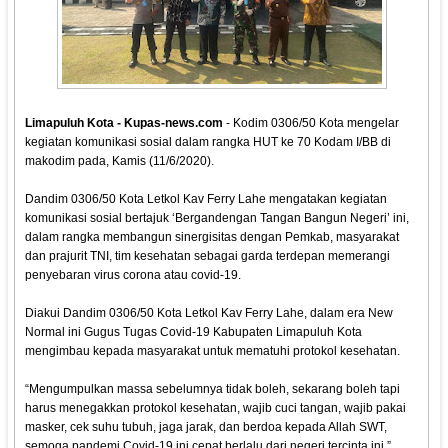
Limapuluh Kota - Kupas-news.com
- Kodim 0306/50 Kota mengelar
kegiatan komunikasi sosial dalam rangka HUT ke 70 Kodam I/BB di
makodim pada, Kamis (11/6/2020).
Dandim 0306/50 Kota Letkol Kav Ferry Lahe mengatakan kegiatan
komunikasi sosial bertajuk ‘Bergandengan Tangan Bangun Negeri’ ini,
dalam rangka membangun sinergisitas dengan Pemkab, masyarakat
dan prajurit TNI, tim kesehatan sebagai garda terdepan memerangi
penyebaran virus corona atau covid-19.
Diakui Dandim 0306/50 Kota Letkol Kav Ferry Lahe, dalam era New
Normal ini Gugus Tugas Covid-19 Kabupaten Limapuluh Kota
mengimbau kepada masyarakat untuk mematuhi protokol kesehatan.
“Mengumpulkan massa sebelumnya tidak boleh, sekarang boleh tapi
harus menegakkan protokol kesehatan, wajib cuci tangan, wajib pakai
masker, cek suhu tubuh, jaga jarak, dan berdoa kepada Allah SWT,
semoga pandemi Covid-19 ini cepat berlalu dari negeri tercinta ini,”