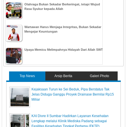
Olahraga Bukan Sekadar Berkeringat, tetapi Wujud
Rasa Syukur kepada Allah
Wartawan Harus Menjaga Integritas, Bukan Sekadar
Mengejar Keuntungan
Upaya Memicu Melimpahnya Hidayah Dari Allah SWT
Top News
Arsip Berita
Galeri Photo
Kejaksaan Turun ke Sei Beduk, Pipa Berstatus Tak
Jelas Diduga Ganggu Proyek Drainase Bernilai Rp15
Miliar
KAI Divre II Sumbar Hadirkan Layanan Kesehatan
Lengkap melalui Klinik Mediska Padang sebagai
Fasilitas Kesehatan Tingkat Pertama (FKTP)