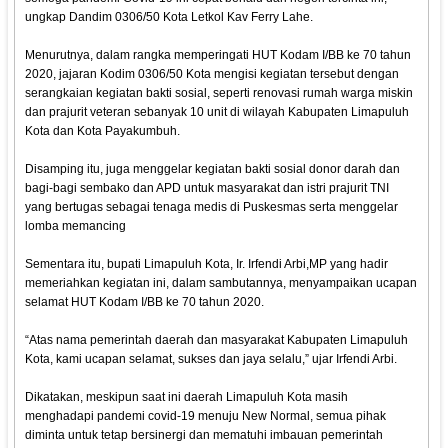
ungkap Dandim 0306/50 Kota Letkol Kav Ferry Lahe.
Menurutnya, dalam rangka memperingati HUT Kodam I/BB ke 70 tahun
2020, jajaran Kodim 0306/50 Kota mengisi kegiatan tersebut dengan
serangkaian kegiatan bakti sosial, seperti renovasi rumah warga miskin
dan prajurit veteran sebanyak 10 unit di wilayah Kabupaten Limapuluh
Kota dan Kota Payakumbuh.
Disamping itu, juga menggelar kegiatan bakti sosial donor darah dan
bagi-bagi sembako dan APD untuk masyarakat dan istri prajurit TNI
yang bertugas sebagai tenaga medis di Puskesmas serta menggelar
lomba memancing
Sementara itu, bupati Limapuluh Kota, Ir. Irfendi Arbi,MP yang hadir
memeriahkan kegiatan ini, dalam sambutannya, menyampaikan ucapan
selamat HUT Kodam I/BB ke 70 tahun 2020.
“Atas nama pemerintah daerah dan masyarakat Kabupaten Limapuluh
Kota, kami ucapan selamat, sukses dan jaya selalu,” ujar Irfendi Arbi.
Dikatakan, meskipun saat ini daerah Limapuluh Kota masih
menghadapi pandemi covid-19 menuju New Normal, semua pihak
diminta untuk tetap bersinergi dan mematuhi imbauan pemerintah