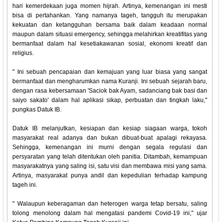
hari kemerdekaan juga momen hijrah. Artinya, kemenangan ini mesti
bisa di pertahankan. Yang namanya tageh, tangguh itu merupakan
kekuatan dan ketangguhan bersama baik dalam keadaan normal
maupun dalam situasi emergency, sehingga melahirkan kreatifitas yang
bermanfaat dalam hal kesetiakawanan sosial, ekonomi kreatif dan
religius.
" Ini sebuah pencapaian dan kemajuan yang luar biasa yang sangat
bermanfaat dan mengharumkan nama Kuranji. Ini sebuah sejarah baru,
dengan rasa kebersamaan 'Saciok bak Ayam, sadanciang bak basi dan
saiyo sakato' dalam hal aplikasi sikap, perbuatan dan tingkah laku,"
pungkas Datuk IB.
Datuk IB melanjutkan, kesiapan dan kesiap siagaan warga, tokoh
masyarakat real adanya dan bukan dibuat-buat apalagi rekayasa.
Sehingga, kemenangan ini murni dengan segala regulasi dan
persyaratan yang telah ditentukan oleh panitia. Ditambah, kemampuan
masyarakatnya yang saling isi, satu visi dan membawa misi yang sama.
Artinya, masyarakat punya andil dan kepedulian terhadap kampung
tageh ini.
" Walaupun keberagaman dan heterogen warga tetap bersatu, saling
tolong menolong dalam hal mengatasi pandemi Covid-19 ini," ujar