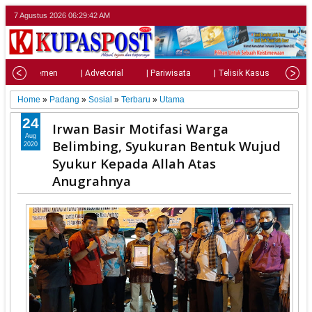
7 Agustus 2026
06:29:44 AM
| Parlemen
| Advetorial
| Pariwisata
| Telisik Kasus
| Su
Home
»
Padang
»
Sosial
»
Terbaru
»
Utama
24
Irwan Basir Motifasi Warga
Aug
Belimbing, Syukuran Bentuk Wujud
2020
Syukur Kepada Allah Atas
Anugrahnya