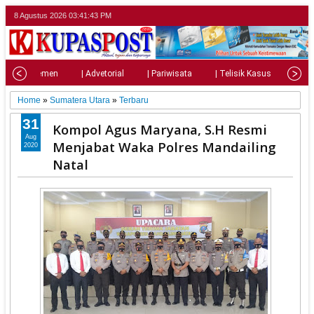
8 Agustus 2026
03:41:45 PM
| Parlemen
| Advetorial
| Pariwisata
| Telisik Kasus
| Su
Home
»
Sumatera Utara
»
Terbaru
31
Kompol Agus Maryana, S.H Resmi
Aug
Menjabat Waka Polres Mandailing
2020
Natal