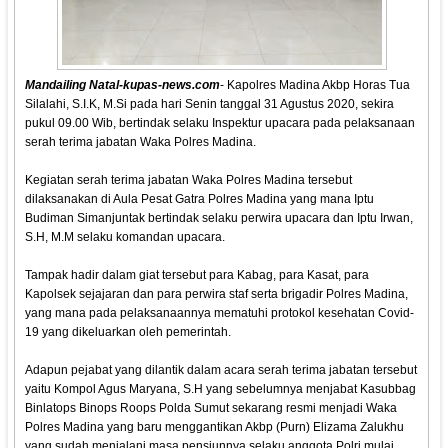
Mandailing Natal-kupas-news.com
- Kapolres Madina Akbp Horas Tua
Silalahi, S.I.K, M.Si pada hari Senin tanggal 31 Agustus 2020, sekira
pukul 09.00 Wib, bertindak selaku Inspektur upacara pada pelaksanaan
serah terima jabatan Waka Polres Madina.
Kegiatan serah terima jabatan Waka Polres Madina tersebut
dilaksanakan di Aula Pesat Gatra Polres Madina yang mana Iptu
Budiman Simanjuntak bertindak selaku perwira upacara dan Iptu Irwan,
S.H, M.M selaku komandan upacara.
Tampak hadir dalam giat tersebut para Kabag, para Kasat, para
Kapolsek sejajaran dan para perwira staf serta brigadir Polres Madina,
yang mana pada pelaksanaannya mematuhi protokol kesehatan Covid-
19 yang dikeluarkan oleh pemerintah.
Adapun pejabat yang dilantik dalam acara serah terima jabatan tersebut
yaitu Kompol Agus Maryana, S.H yang sebelumnya menjabat Kasubbag
Binlatops Binops Roops Polda Sumut sekarang resmi menjadi Waka
Polres Madina yang baru menggantikan Akbp (Purn) Elizama Zalukhu
yang sudah menjalani masa pensiunnya selaku anggota Polri mulai