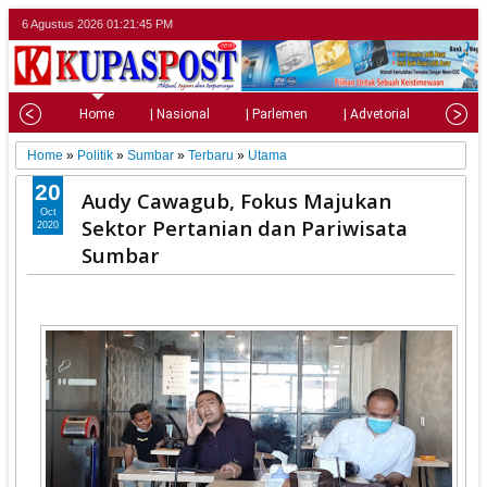
6 Agustus 2026
01:21:47 PM
Home
| Nasional
| Parlemen
| Advetorial
| Pariw
Home
»
Politik
»
Sumbar
»
Terbaru
»
Utama
20
Audy Cawagub, Fokus Majukan
Oct
Sektor Pertanian dan Pariwisata
2020
Sumbar