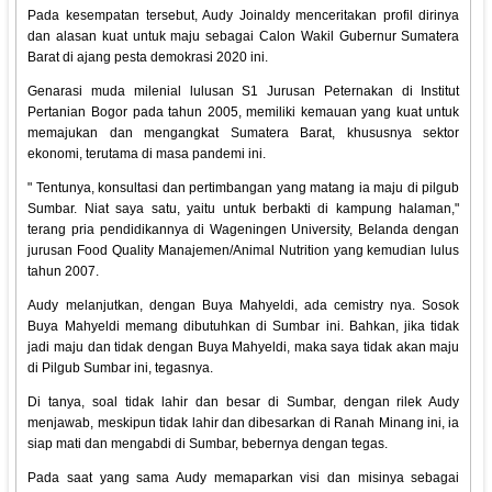
Pada kesempatan tersebut, Audy Joinaldy menceritakan profil dirinya
dan alasan kuat untuk maju sebagai Calon Wakil Gubernur Sumatera
Barat di ajang pesta demokrasi 2020 ini.
Genarasi muda milenial lulusan S1 Jurusan Peternakan di Institut
Pertanian Bogor pada tahun 2005, memiliki kemauan yang kuat untuk
memajukan dan mengangkat Sumatera Barat, khususnya sektor
ekonomi, terutama di masa pandemi ini.
" Tentunya, konsultasi dan pertimbangan yang matang ia maju di pilgub
Sumbar. Niat saya satu, yaitu untuk berbakti di kampung halaman,"
terang pria pendidikannya di Wageningen University, Belanda dengan
jurusan Food Quality Manajemen/Animal Nutrition yang kemudian lulus
tahun 2007.
Audy melanjutkan, dengan Buya Mahyeldi, ada cemistry nya. Sosok
Buya Mahyeldi memang dibutuhkan di Sumbar ini. Bahkan, jika tidak
jadi maju dan tidak dengan Buya Mahyeldi, maka saya tidak akan maju
di Pilgub Sumbar ini, tegasnya.
Di tanya, soal tidak lahir dan besar di Sumbar, dengan rilek Audy
menjawab, meskipun tidak lahir dan dibesarkan di Ranah Minang ini, ia
siap mati dan mengabdi di Sumbar, bebernya dengan tegas.
Pada saat yang sama Audy memaparkan visi dan misinya sebagai