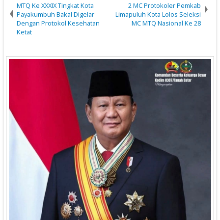
MTQ Ke XXXIX Tingkat Kota
2 MC Protokoler Pemkab
Payakumbuh Bakal Digelar
Limapuluh Kota Lolos Seleksi
Dengan Protokol Kesehatan
MC MTQ Nasional Ke 28
Ketat