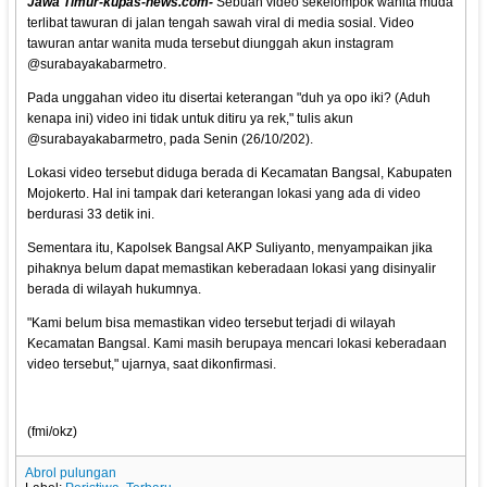
Jawa Timur-kupas-news.com-
Sebuah video sekelompok wanita muda
terlibat tawuran di jalan tengah sawah viral di media sosial. Video
tawuran antar wanita muda tersebut diunggah akun instagram
@surabayakabarmetro.
Pada unggahan video itu disertai keterangan "duh ya opo iki? (Aduh
kenapa ini) video ini tidak untuk ditiru ya rek," tulis akun
@surabayakabarmetro, pada Senin (26/10/202).
Lokasi video tersebut diduga berada di Kecamatan Bangsal, Kabupaten
Mojokerto. Hal ini tampak dari keterangan lokasi yang ada di video
berdurasi 33 detik ini.
Sementara itu, Kapolsek Bangsal AKP Suliyanto, menyampaikan jika
pihaknya belum dapat memastikan keberadaan lokasi yang disinyalir
berada di wilayah hukumnya.
"Kami belum bisa memastikan video tersebut terjadi di wilayah
Kecamatan Bangsal. Kami masih berupaya mencari lokasi keberadaan
video tersebut," ujarnya, saat dikonfirmasi.
(fmi/okz)
Abrol pulungan