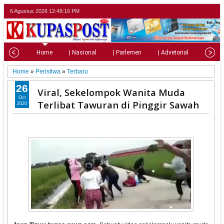
6 Agustus 2026
12:48:17 PM
Home
| Nasional
| Parlemen
| Advetorial
| Pariw
Home
»
Peristiwa
»
Terbaru
26
Viral, Sekelompok Wanita Muda
Oct
Terlibat Tawuran di Pinggir Sawah
2020