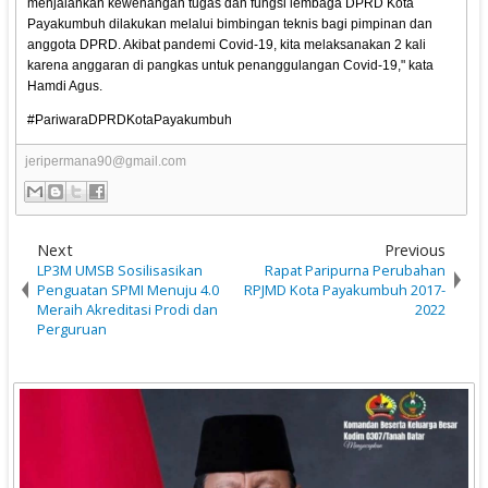
menjalankan kewenangan tugas dan fungsi lembaga DPRD Kota
Payakumbuh dilakukan melalui bimbingan teknis bagi pimpinan dan
anggota DPRD. Akibat pandemi Covid-19, kita melaksanakan 2 kali
karena anggaran di pangkas untuk penanggulangan Covid-19," kata
Hamdi Agus.
#PariwaraDPRDKotaPayakumbuh
jeripermana90@gmail.com
Next
Previous
LP3M UMSB Sosilisasikan
Rapat Paripurna Perubahan
Penguatan SPMI Menuju 4.0
RPJMD Kota Payakumbuh 2017-
Meraih Akreditasi Prodi dan
2022
Perguruan