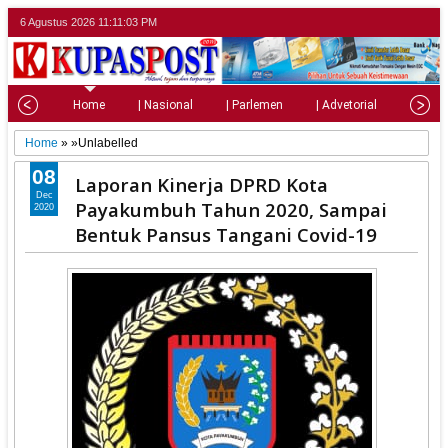
6 Agustus 2026
11:11:06 PM
Home
| Nasional
| Parlemen
| Advetorial
| Pariw
Home
» »Unlabelled
08
Laporan Kinerja DPRD Kota
Dec
Payakumbuh Tahun 2020, Sampai
2020
Bentuk Pansus Tangani Covid-19