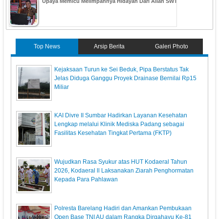
Upaya Memicu Melimpahnya Hidayah Dari Allah SWT
Top News
Arsip Berita
Galeri Photo
Kejaksaan Turun ke Sei Beduk, Pipa Berstatus Tak
Jelas Diduga Ganggu Proyek Drainase Bernilai Rp15
Miliar
KAI Divre II Sumbar Hadirkan Layanan Kesehatan
Lengkap melalui Klinik Mediska Padang sebagai
Fasilitas Kesehatan Tingkat Pertama (FKTP)
Wujudkan Rasa Syukur atas HUT Kodaeral Tahun
2026, Kodaeral ll Laksanakan Ziarah Penghormatan
Kepada Para Pahlawan
Polresta Barelang Hadiri dan Amankan Pembukaan
Open Base TNI AU dalam Rangka Dirgahayu Ke-81