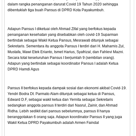
dalam rangka penanganan darurat Covid 19 Tahun 2020 sehingga
dibentuklah tiga buah Pansus di DPRD Kota Payakumbuh.
Adapun Pansus I diketuai oleh Ahmad Zifal yang berfokus kepada
penanganan kesehatan yang disebabkan oleh covid-19 Suparman
bertindak sebagai Wakil Ketua Pansus, Mesrawati ditunjuk sebagai
Sekretaris. Sementara itu anggota Pansus I terdiri dari H. Maharnis Zul,
Mustafa, Mawi Etek Erianto, Ismet Harius, Syafrizal, dan Fahlevi Mazni.
Secara total keseluruhan Pansus I berjumlah 9 (sembilan orang).
Adapun yang bertindak sebagai koordinator Pansus I adalah Ketua
DPRD Hamdi Agus
Pansus II berfokus kepada dampak sosial dan ekonomi akibat Covid-19.
Yendri Bodra Dt. Parmato Alam ditunjuk sebagai ketua di Pansus,
Edward D.F, sebagai wakil ketua dan Yernita sebagai Sekretaris
sedangkan anggota pansus II terdiri dari Nasrul, Zainir, dan Ahmad
Ridha. Lebih sedikit dari pansus sebelumnya, pansus II hanya
beranggotakan 6 orang saja. Adapun koordinator Pansus II yang juga
Wakil Ketua DPRD Payakumbuh adalah Armen Faindal