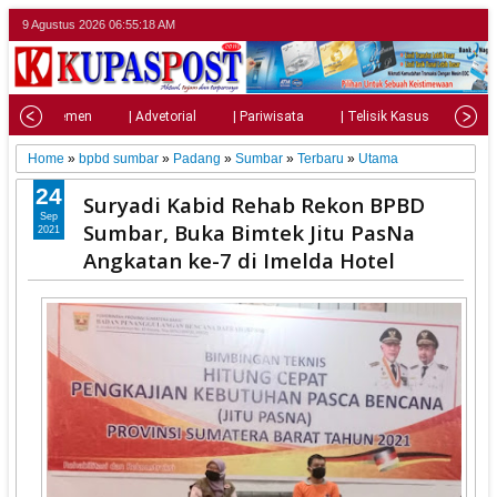
9 Agustus 2026
06:55:19 AM
| Parlemen
| Advetorial
| Pariwisata
| Telisik Kasus
| Su
Home
»
bpbd sumbar
»
Padang
»
Sumbar
»
Terbaru
»
Utama
24
Suryadi Kabid Rehab Rekon BPBD
Sep
Sumbar, Buka Bimtek Jitu PasNa
2021
Angkatan ke-7 di Imelda Hotel