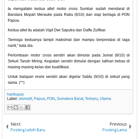
Ia mengatakn kedua atlet motor cross Sumbar sudah mendarat di
Bandara Mopah Merauke pada Rabu (6/10) dan siap berlaga di PON
Papua.
Kedua atlet itu adalah Vigit Dwi Saputra dan Daffa Zulfikar.
'Semoga keduanya tampil maksimal dan mampu berprestasi di laga
nanti," kata dia.
Perlombaan motor cross sendiri akan dimulai pada Jumat (8/10) di
Sirkuit Tanah Miring. Kegiatan sendiri dimulai dengan latihan bebas di
masing-masing kelas dan kualifikasi.
Untuk balapan resmi sendiri akan digelar Sabtu (9/10) di sirkuit yang
sama. (**)
harikupas
Label:
otomotif
,
Papua
,
PON
,
Sumatera Barat
,
Terbaru
,
Utama
Next
Previous
Posting Lebih Baru
Posting Lama