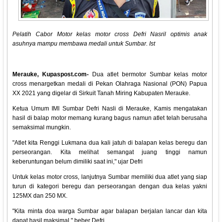
Pelatih Cabor Motor kelas motor cross Defri Nasril optimis anak
asuhnya mampu membawa medali untuk Sumbar. Ist
Merauke, Kupaspost.com-
Dua atlet bermotor Sumbar kelas motor
cross menargetkan medali di Pekan Olahraga Nasional (PON) Papua
XX 2021 yang digelar di Sirkuit Tanah Miring Kabupaten Merauke.
Ketua Umum IMI Sumbar Defri Nasli di Merauke, Kamis mengatakan
hasil di balap motor memang kurang bagus namun atlet telah berusaha
semaksimal mungkin.
"Atlet kita Renggi Lukmana dua kali jatuh di balapan kelas beregu dan
perseorangan. Kita melihat semangat juang tinggi namun
keberuntungan belum dimiliki saat ini," ujar Defri
Untuk kelas motor cross, lanjutnya Sumbar memiliki dua atlet yang siap
turun di kategori beregu dan perseorangan dengan dua kelas yakni
125MX dan 250 MX.
"Kita minta doa warga Sumbar agar balapan berjalan lancar dan kita
dapat hasil maksimal," beber Defri