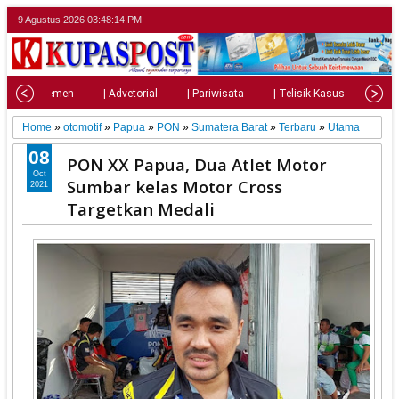
9 Agustus 2026
03:48:16 PM
| Parlemen
| Advetorial
| Pariwisata
| Telisik Kasus
| Su
Home
»
otomotif
»
Papua
»
PON
»
Sumatera Barat
»
Terbaru
»
Utama
08
PON XX Papua, Dua Atlet Motor
Oct
Sumbar kelas Motor Cross
2021
Targetkan Medali