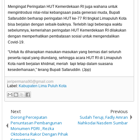
Mengingat Peringatan HUT Kemerdekaan RI juga wahana untuk
mengintrodusi nilai-nilai kebangsaan pada generasi muda, Bupati
Safaruddin berharap peringatan HUT ke-77 RI tingkat Limapuluh Kota
bisa berjalan dengan sebaik-baiknya. Terlebih lagi beberapa waktu
sebelumnya, kemeriahan peringatan HUT Kemerdekaan RI dilakukan
dengan memperhatikan pembatasan sosial untuk mengendalikan
Covid-19.
“Untuk itu diharapkan masukan-masukan yang bernas dari seluruh
peserta rapat yang diundang, sehingga acara HUT RI di Limapuluh
Kota nanti berjalan khidmat, meriah tapi tetap dalam suasana
kesederhanaan,” terang Bupati Safaruddin. (Jpp)
jeripermana90@gmail.com
Label:
Kabupaten Lima Puluh Kota
Next
Previous
Dorong Percepatan
Sudah Teruji, Fadly Amran
Penuntasan Pembangunan
Nahkodai Nasdem Sumbar
Monumen PDRI , Rezka
Oktoberia Rakor Dengan Pihak
Kementerian