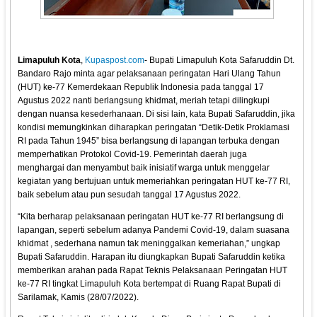
Limapuluh Kota
,
Kupaspost.com
- Bupati Limapuluh Kota Safaruddin Dt.
Bandaro Rajo minta agar pelaksanaan peringatan Hari Ulang Tahun
(HUT) ke-77 Kemerdekaan Republik Indonesia pada tanggal 17
Agustus 2022 nanti berlangsung khidmat, meriah tetapi dilingkupi
dengan nuansa kesederhanaan. Di sisi lain, kata Bupati Safaruddin, jika
kondisi memungkinkan diharapkan peringatan “Detik-Detik Proklamasi
RI pada Tahun 1945” bisa berlangsung di lapangan terbuka dengan
memperhatikan Protokol Covid-19. Pemerintah daerah juga
menghargai dan menyambut baik inisiatif warga untuk menggelar
kegiatan yang bertujuan untuk memeriahkan peringatan HUT ke-77 RI,
baik sebelum atau pun sesudah tanggal 17 Agustus 2022.
“Kita berharap pelaksanaan peringatan HUT ke-77 RI berlangsung di
lapangan, seperti sebelum adanya Pandemi Covid-19, dalam suasana
khidmat , sederhana namun tak meninggalkan kemeriahan,” ungkap
Bupati Safaruddin. Harapan itu diungkapkan Bupati Safaruddin ketika
memberikan arahan pada Rapat Teknis Pelaksanaan Peringatan HUT
ke-77 RI tingkat Limapuluh Kota bertempat di Ruang Rapat Bupati di
Sarilamak, Kamis (28/07/2022).