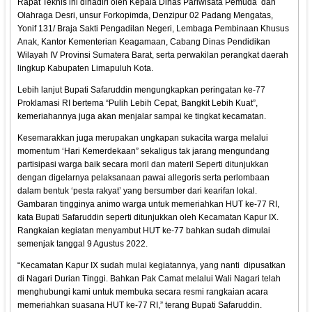
Rapat Teknis ini dihadiri oleh Kepala Dinas Pariwisata Pemuda dan
Olahraga Desri, unsur Forkopimda, Denzipur 02 Padang Mengatas,
Yonif 131/ Braja Sakti Pengadilan Negeri, Lembaga Pembinaan Khusus
Anak, Kantor Kementerian Keagamaan, Cabang Dinas Pendidikan
Wilayah IV Provinsi Sumatera Barat, serta perwakilan perangkat daerah
lingkup Kabupaten Limapuluh Kota.
Lebih lanjut Bupati Safaruddin mengungkapkan peringatan ke-77
Proklamasi RI bertema “Pulih Lebih Cepat, Bangkit Lebih Kuat”,
kemeriahannya juga akan menjalar sampai ke tingkat kecamatan.
Kesemarakkan juga merupakan ungkapan sukacita warga melalui
momentum ‘Hari Kemerdekaan” sekaligus tak jarang mengundang
partisipasi warga baik secara moril dan materil Seperti ditunjukkan
dengan digelarnya pelaksanaan pawai allegoris serta perlombaan
dalam bentuk ‘pesta rakyat’ yang bersumber dari kearifan lokal.
Gambaran tingginya animo warga untuk memeriahkan HUT ke-77 RI,
kata Bupati Safaruddin seperti ditunjukkan oleh Kecamatan Kapur IX.
Rangkaian kegiatan menyambut HUT ke-77 bahkan sudah dimulai
semenjak tanggal 9 Agustus 2022.
“Kecamatan Kapur IX sudah mulai kegiatannya, yang nanti dipusatkan
di Nagari Durian Tinggi. Bahkan Pak Camat melalui Wali Nagari telah
menghubungi kami untuk membuka secara resmi rangkaian acara
memeriahkan suasana HUT ke-77 RI,” terang Bupati Safaruddin.