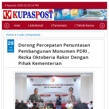
6 Agustus 2026
01:22:15 PM
| Parlemen
| Advetorial
| Pariwisata
| Telisik Kasus
| Su
Home
»
Luak Limopuluah
28
Dorong Percepatan Penuntasan
Jul
Pembangunan Monumen PDRI ,
2022
Rezka Oktoberia Rakor Dengan
Pihak Kementerian