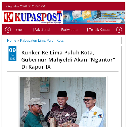
7 Agustus 2026
08:20:59 PM
| Parlemen
| Advetorial
| Pariwisata
| Telisik Kasus
| Su
Home
»
Kabupaten Lima Puluh Kota
09
Kunker Ke Lima Puluh Kota,
Jul
Gubernur Mahyeldi Akan "Ngantor"
2022
Di Kapur IX