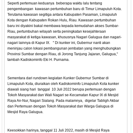
Seperti pertemuan keduanya beberapa waktu lalu tentang
pengembangan kawasan pertumbuhan baru di Timur Limapuluh Kota.
Terutama kawasan segitiga antara Kabupaten Pasaman, Limapuluh
Kota dengan Kabupaten Rokan Hulu, Riau. Kawasan pertumbuhan
baru ini diyakini bakal membawa kepada kemudahan akses Sumbar-
Riau, pertumbuhan wilayah serta peningkatan kesejahteraan
masyarakat di ketiga kawasan, khususnya Nagari Galugua dan nagari-
nagari lainnya di Kapur IX. " Di kunker ini, Gubernur nanti akan
meninjau calon lokasi pembangunan jembatan yang menghubungkan
Provinsi Sumbar dengan Riau, di Jorong Tanjung Jajaran, Galugua,"
tambah Kadiskominfo Eki H. Purnama.
Sementara dari rundown kegiatan Kunker Gubernur Sumbar di
Limapuluh Kota, diuraikan oleh Kadiskominfo Limapuluh Kota kunker
diawali siang hari tanggal 10 Juli 2022 berupa pertemuan dengan
Tokoh Masyarakat dan Wali Nagari se-Kecamatan Kapur IX di Mesjid
Raya An-Nur, Nagari Sialang. Pada malamnya, digelar Tabligh Akbar
dan Pertemuan dengan Tokoh Masyarakat dan Warga Galugua di
Mesjid Raya Galugua.
Keesokkan harinya, tanggal 11 Juli 2022, masih di Mesjid Raya