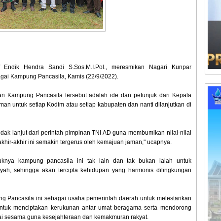
 Endik Hendra Sandi S.Sos.M.I.Pol., meresmikan Nagari Kunpar
ai Kampung Pancasila, Kamis (22/9/2022).
n Kampung Pancasila tersebut adalah ide dan petunjuk dari Kepala
an untuk setiap Kodim atau setiap kabupaten dan nanti dilanjutkan di
k lanjut dari perintah pimpinan TNI AD guna membumikan nilai-nilai
khir-akhir ini semakin tergerus oleh kemajuan jaman," ucapnya.
uknya kampung pancasila ini tak lain dan tak bukan ialah untuk
ah, sehingga akan tercipta kehidupan yang harmonis dilingkungan
.
g Pancasila ini sebagai usaha pemerintah daerah untuk melestarikan
a untuk menciptakan kerukunan antar umat beragama serta mendorong
ai sesama guna kesejahteraan dan kemakmuran rakyat.