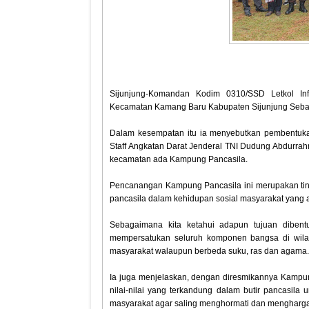
Sijunjung-Komandan Kodim 0310/SSD Letkol Inf
Kecamatan Kamang Baru Kabupaten Sijunjung Sebag
Dalam kesempatan itu ia menyebutkan pembentuka
Staff Angkatan Darat Jenderal TNI Dudung Abdurrahm
kecamatan ada Kampung Pancasila.
Pencanangan Kampung Pancasila ini merupakan tinda
pancasila dalam kehidupan sosial masyarakat yang a
Sebagaimana kita ketahui adapun tujuan dibent
mempersatukan seluruh komponen bangsa di wilay
masyarakat walaupun berbeda suku, ras dan agama
Ia juga menjelaskan, dengan diresmikannya Kampun
nilai-nilai yang terkandung dalam butir pancasil
masyarakat agar saling menghormati dan mengharg