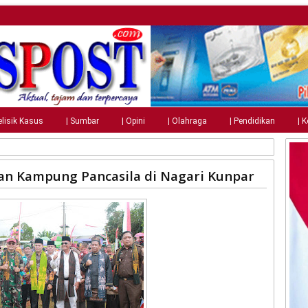
elisik Kasus
| Sumbar
| Opini
| Olahraga
| Pendidikan
| 
n Kampung Pancasila di Nagari Kunpar