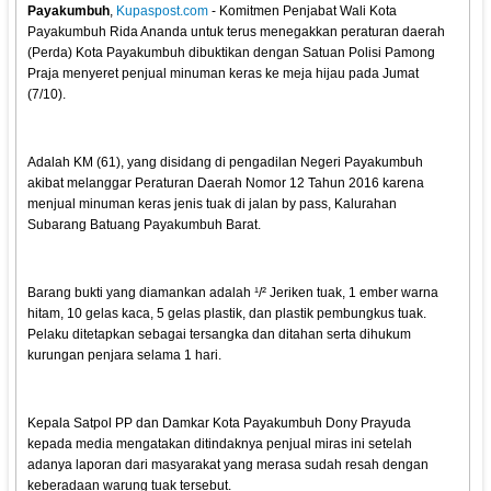
Payakumbuh
,
Kupaspost.com
- Komitmen Penjabat Wali Kota
Payakumbuh Rida Ananda untuk terus menegakkan peraturan daerah
(Perda) Kota Payakumbuh dibuktikan dengan Satuan Polisi Pamong
Praja menyeret penjual minuman keras ke meja hijau pada Jumat
(7/10).
Adalah KM (61), yang disidang di pengadilan Negeri Payakumbuh
akibat melanggar Peraturan Daerah Nomor 12 Tahun 2016 karena
menjual minuman keras jenis tuak di jalan by pass, Kalurahan
Subarang Batuang Payakumbuh Barat.
Barang bukti yang diamankan adalah ¹/² Jeriken tuak, 1 ember warna
hitam, 10 gelas kaca, 5 gelas plastik, dan plastik pembungkus tuak.
Pelaku ditetapkan sebagai tersangka dan ditahan serta dihukum
kurungan penjara selama 1 hari.
Kepala Satpol PP dan Damkar Kota Payakumbuh Dony Prayuda
kepada media mengatakan ditindaknya penjual miras ini setelah
adanya laporan dari masyarakat yang merasa sudah resah dengan
keberadaan warung tuak tersebut.