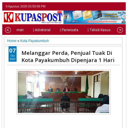
9 Agustus 2026
04:00:00 PM
| Parlemen
| Advetorial
| Pariwisata
| Telisik Kasus
| Su
Home
»
Kota Payakumbuh
07
Melanggar Perda, Penjual Tuak Di
Oct
Kota Payakumbuh Dipenjara 1 Hari
2022