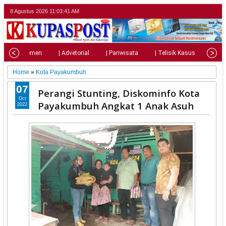
8 Agustus 2026
11:03:43 AM
| Parlemen
| Advetorial
| Pariwisata
| Telisik Kasus
| Su
Home
»
Kota Payakumbuh
07
Perangi Stunting, Diskominfo Kota
Oct
Payakumbuh Angkat 1 Anak Asuh
2022