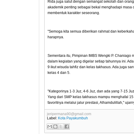
Rida juga salut dengan semangat sekolah dan oran
akademik penting sebagai bekal menghadapi masa de
membentuk karakter seseorang.
"Semoga kita semua diberikan rahmat dan keberkahan
harapnya.
Sementara itu, Pimpinan IMBS Wengki P. Chaniago m
dalam kegiatan yang digelar setiap tahunnya ini. Ada
9 ikut wisuda tahfiz dan kelas takhasus. Ada juga sant
kelas 4 dan 5.
"Kategorinya 1-3 Juz, 4-6 Juz, dan ada yang 7-15 Ju
Yang dari SMP kelas takhasus mampu menghafal 15 
favoritnya melalui jalur prestasi, Alhamdulillah," ujarn
jeripermana90@gmail.com
Label:
Kota Payakumbuh