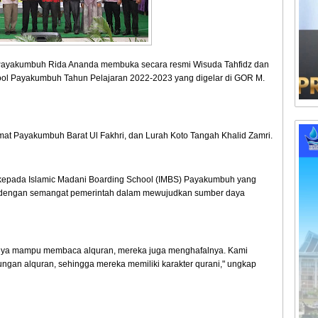
 Payakumbuh Rida Ananda membuka secara resmi Wisuda Tahfidz dan
hool Payakumbuh Tahun Pelajaran 2022-2023 yang digelar di GOR M.
Camat Payakumbuh Barat Ul Fakhri, dan Lurah Koto Tangah Khalid Zamri.
epada Islamic Madani Boarding School (IMBS) Payakumbuh yang
alan dengan semangat pemerintah dalam mewujudkan sumber daya
anya mampu membaca alquran, mereka juga menghafalnya. Kami
ungan alquran, sehingga mereka memiliki karakter qurani," ungkap