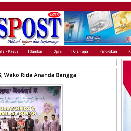
elisik Kasus
| Sumbar
| Opini
| Olahraga
| Pendidikan
| 
BS, Wako Rida Ananda Bangga