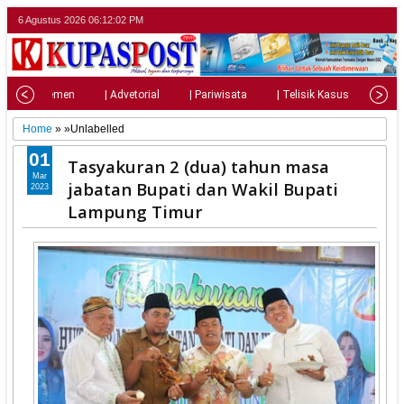
6 Agustus 2026
06:12:03 PM
| Parlemen
| Advetorial
| Pariwisata
| Telisik Kasus
| Su
Home
» »Unlabelled
01
Tasyakuran 2 (dua) tahun masa
Mar
jabatan Bupati dan Wakil Bupati
2023
Lampung Timur