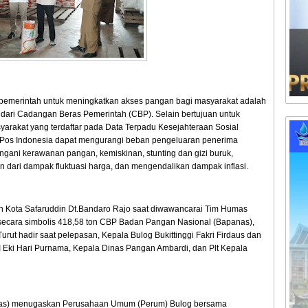
 pemerintah untuk meningkatkan akses pangan bagi masyarakat adalah
dari Cadangan Beras Pemerintah (CBP). Selain bertujuan untuk
arakat yang terdaftar pada Data Terpadu Kesejahteraan Sosial
Pos Indonesia dapat mengurangi beban pengeluaran penerima
ani kerawanan pangan, kemiskinan, stunting dan gizi buruk,
 dari dampak fluktuasi harga, dan mengendalikan dampak inflasi.
 Kota Safaruddin Dt.Bandaro Rajo saat diwawancarai Tim Humas
secara simbolis 418,58 ton CBP Badan Pangan Nasional (Bapanas),
urut hadir saat pelepasan, Kepala Bulog Bukittinggi Fakri Firdaus dan
II Eki Hari Purnama, Kepala Dinas Pangan Ambardi, dan Plt Kepala
nas) menugaskan Perusahaan Umum (Perum) Bulog bersama