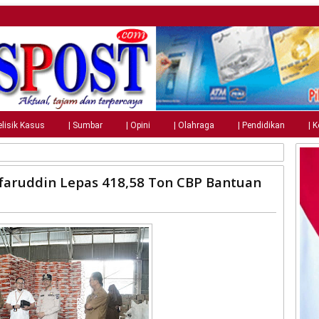
elisik Kasus
| Sumbar
| Opini
| Olahraga
| Pendidikan
| 
faruddin Lepas 418,58 Ton CBP Bantuan