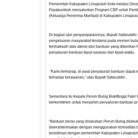
Pemerintah Kabupaten Limapuluh Kota melalui Dinas
Payakumbuh menyalurkan Program CBP untuk Pemb
(Keluarga Penerima Manfaat) di Kabupaten Limapulu
Di bagian lain penyampaiannnya, Bupati Safaruddi
pengeluaran masyarakat terutama pada momen bulan 
terimakasih atas atensi dan bantuan yang diberikan
penyaluran bantuan tepat sasaran dan tepat waktu.
"Kami berharap, di awal penyaluran bantuan dapat
terhadap kerawanan," utas Bupati Safaruddin.
Sementara itu Kepala Perum Bulog Bukittinggi Fakr
berkomitmen untuk menjamin penyaluran bantuan pro
“Bantuan beras yang disalurkan Perum Bulog dilaku
diserahterimakan dengan menggunakan komoditas 
koordinasi dengan pemerintah Kabupaten Limapuluh K