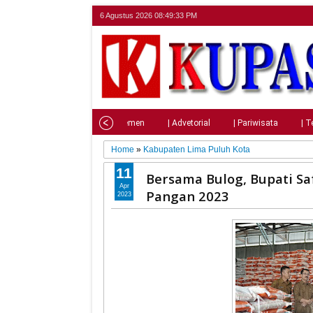
6 Agustus 2026
08:49:34 PM
Home
| Nasional
| Parlemen
| Advetorial
| Pariwisata
| T
Home
»
Kabupaten Lima Puluh Kota
11
Bersama Bulog, Bupati Sa
Apr
Pangan 2023
2023