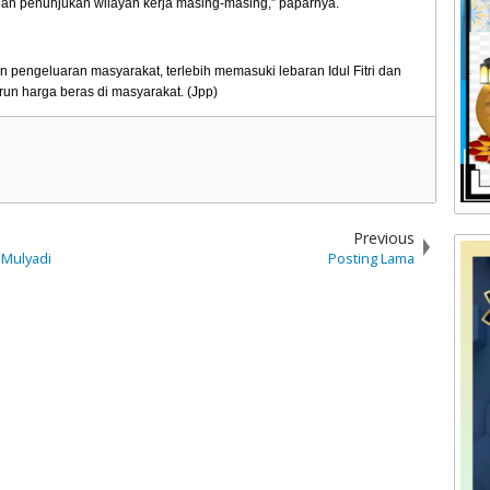
gan penunjukan wilayah kerja masing-masing,” paparnya.
engeluaran masyarakat, terlebih memasuki lebaran Idul Fitri dan
run harga beras di masyarakat. (Jpp)
Previous
 Mulyadi
Posting Lama