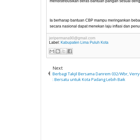
mendistribusikan beras bantuan pangan sesuai den
Ia berharap bantuan CBP mampu meringankan beban p
secara nasional dapat menekan laju inflasi dan penu
jeripermana90@gmail.com
Label:
Kabupaten Lima Puluh Kota
Next
Berbagi Takjil Bersama Danrem 032/Wbr, Verry
: Bersatu untuk Kota Padang Lebih Baik