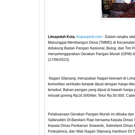
Limapuluh Kota
,
Kupaspost.com
- Dalam rangka sta
Manunggal Membangun Desa (TMMD) di Kecamatan 
didukung Badan Pangan Nasional, Bulog, dan Tim Pe
menyelenggarakan Gerakan Pangan Murah (GPM) di
(17/06/2023).
Nagari Sitanang, merupakan Nagari keenam di Lima
komoditas sembako tampak dijual dengan harga diba
tersebut. Bahan pangan yang dijual di bawah harga 
minyak goreng Rp16.500/liter, Telur Rp.50.000, Cab
Pelaksanaan Gerakan Pangan Murah ini dibuka dan 
Safaruddin Dt.Bandaro Rajo bersama Kepala Dinas 
Kepala Dinas Perikanan Siswanto, Sekretaris Dinas
Forkopimca, dan Wali Nagari Sitanang Hardison Dt.T