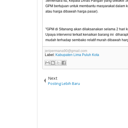
Sementara itu, Kepala Dinas Pangan yang diwakili S
GPM bertujuan untuk membantu masyarakat dalam k
atau harga dibawah harga pasar).
"GPM di Sitanang akan dilaksanakan selama 2 hari ke
Upaya intervensi terkait kenaikan barang ini dih
mudah terhadap sembako relatif murah dibawah harg
jeripermana90@gmail.com
Label:
Kabupaten Lima Puluh Kota
Next
Posting Lebih Baru