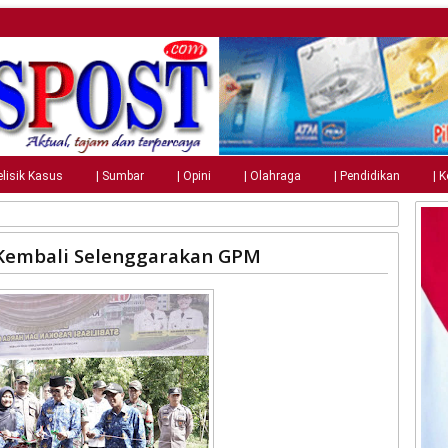
elisik Kasus
| Sumbar
| Opini
| Olahraga
| Pendidikan
| 
Kembali Selenggarakan GPM