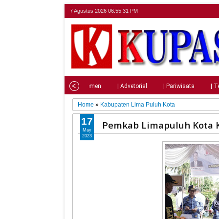
7 Agustus 2026
06:55:33 PM
Home
| Nasional
| Parlemen
| Advetorial
| Pariwisata
| T
Home
»
Kabupaten Lima Puluh Kota
17
Pemkab Limapuluh Kota 
May
2023