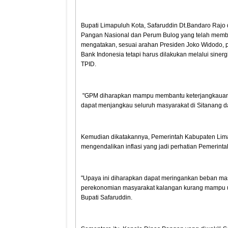
Bupati Limapuluh Kota, Safaruddin Dt.Bandaro Raj
Pangan Nasional dan Perum Bulog yang telah memban
mengatakan, sesuai arahan Presiden Joko Widodo, pen
Bank Indonesia tetapi harus dilakukan melalui siner
TPID.
"GPM diharapkan mampu membantu keterjangkauan 
dapat menjangkau seluruh masyarakat di Sitanang 
Kemudian dikatakannya, Pemerintah Kabupaten Lima
mengendalikan inflasi yang jadi perhatian Pemerint
"Upaya ini diharapkan dapat meringankan beban m
perekonomian masyarakat kalangan kurang mampu u
Bupati Safaruddin.