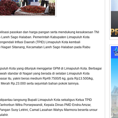
bilisasi pasokan dan harga pangan serta mendukung kesuksesan TNI
Lareh Sago Halaban. Pemerintah Kabupaten Limapuluh Kota
ngendali Inflasi Daerah (TPID) Limapuluh Kota kembali
 Nagari Sitanang, Kecamatan Lareh Sago Halaban pada Rabu
puluh Kota yang ditunjuk menggelar GPM di Limapuluh Kota. Berbagai
wah standar di Nagari yang berada di selatan Limapuluh Kota
pasar itu, yakni beras medium Rp49.7500/5 kg, gula Rp13.500/kg,
e Merah Rp.23.000 serta sejumlah bahan pokok lainnya.
dipantau langsung Bupati Limapuluh Kota sekaligus Ketua TPID
Tanhorbun Witra Porsepwandi, Kepala Dinas PMD Endra Amzar,
 Pangan Susy Letrini, Camat Lasahan Wahyu Marmora beserta unsur
ulahir.