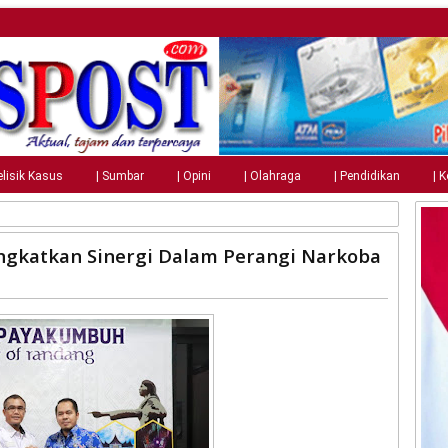
elisik Kasus
| Sumbar
| Opini
| Olahraga
| Pendidikan
| 
gkatkan Sinergi Dalam Perangi Narkoba