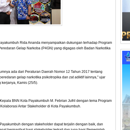
a Payakumbuh Rida Ananda menyampaikan dukungan terhadap Program
redaran Gelap Narkoba (P4GN) yang digagas oleh Badan Narkotika
umnya ada dari Peraturan Daerah Nomor 12 Tahun 2017 tentang
daran gelap narkotika psikotropika dan zat adiktif lainnya," ujar
 kerjanya, Kamis (25/5).
Kepala BNN Kota Payakumbuh M. Febrian Jufril dengan tema Program
Kolaborasi Antar Stakeholder di Kota Payakumbuh.
 Payakumbuh dengan stakeholder dapat terjalin dengan baik, dan
apat bermanfaat bagi stakeholder terkait dan juga bagi Pemerintah