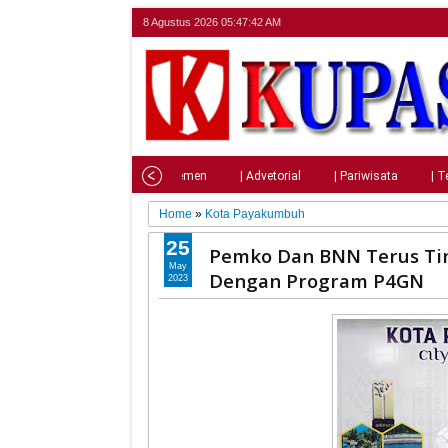
8 Agustus 2026
05:47:43 AM
Home
| Nasional
| Parlemen
| Advetorial
| Pariwisata
| T
Home
»
Kota Payakumbuh
25
Pemko Dan BNN Terus Tin
May
Dengan Program P4GN
2023