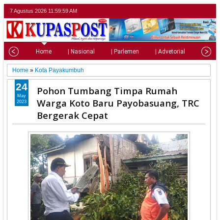
7 Agustus 2026
12:00:01 PM
Home
| Nasional
| Parlemen
| Advetorial
| Pariw
Home
»
Kota Payakumbuh
24
Pohon Tumbang Timpa Rumah
May
Warga Koto Baru Payobasuang, TRC
2023
Bergerak Cepat