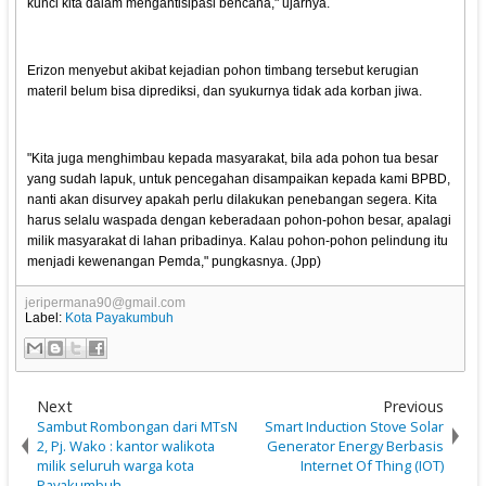
kunci kita dalam mengantisipasi bencana," ujarnya.
Erizon menyebut akibat kejadian pohon timbang tersebut kerugian
materil belum bisa diprediksi, dan syukurnya tidak ada korban jiwa.
"Kita juga menghimbau kepada masyarakat, bila ada pohon tua besar
yang sudah lapuk, untuk pencegahan disampaikan kepada kami BPBD,
nanti akan disurvey apakah perlu dilakukan penebangan segera. Kita
harus selalu waspada dengan keberadaan pohon-pohon besar, apalagi
milik masyarakat di lahan pribadinya. Kalau pohon-pohon pelindung itu
menjadi kewenangan Pemda," pungkasnya. (Jpp)
jeripermana90@gmail.com
Label:
Kota Payakumbuh
Next
Previous
Sambut Rombongan dari MTsN
Smart Induction Stove Solar
2, Pj. Wako : kantor walikota
Generator Energy Berbasis
milik seluruh warga kota
Internet Of Thing (IOT)
Payakumbuh