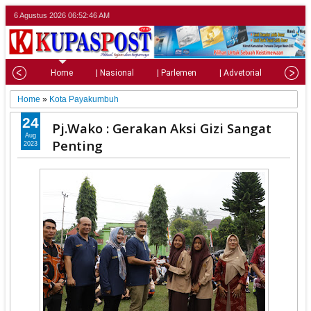
6 Agustus 2026
06:52:48 AM
Home
| Nasional
| Parlemen
| Advetorial
| Pariw
Home
»
Kota Payakumbuh
24
Pj.Wako : Gerakan Aksi Gizi Sangat
Aug
Penting
2023