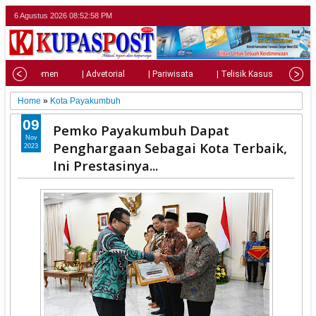
6 Agustus 2026
08:52:59 PM
| Parlemen
| Advetorial
| Pariwisata
| Telisik Kasus
| Su
Home
»
Kota Payakumbuh
09
Pemko Payakumbuh Dapat
Nov
Penghargaan Sebagai Kota Terbaik,
2023
Ini Prestasinya...