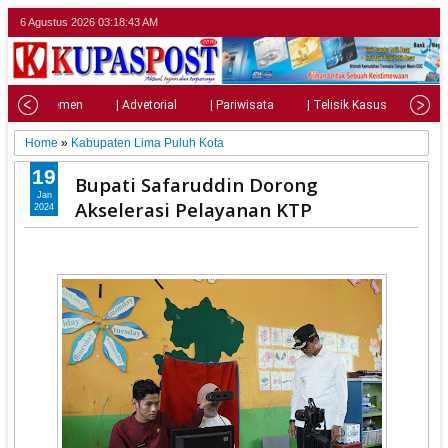
6 Agustus 2026
03:18:45 AM
| Parlemen
| Advetorial
| Pariwisata
| Telisik Kasus
| Su
Home
»
Kabupaten Lima Puluh Kota
19
Bupati Safaruddin Dorong
Jan
Akselerasi Pelayanan KTP
2024