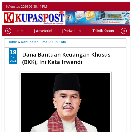
6 Agustus 2026
03:38:46 PM
| Parlemen
| Advetorial
| Pariwisata
| Telisik Kasus
| Su
Home
»
Kabupaten Lima Puluh Kota
19
Dana Bantuan Keuangan Khusus
Jan
(BKK), Ini Kata Irwandi
2024