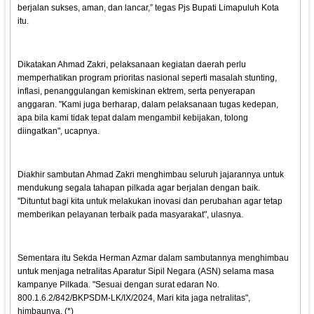
berjalan sukses, aman, dan lancar,” tegas Pjs Bupati Limapuluh Kota
itu.
Dikatakan Ahmad Zakri, pelaksanaan kegiatan daerah perlu
memperhatikan program prioritas nasional seperti masalah stunting,
inflasi, penanggulangan kemiskinan ektrem, serta penyerapan
anggaran. "Kami juga berharap, dalam pelaksanaan tugas kedepan,
apa bila kami tidak tepat dalam mengambil kebijakan, tolong
diingatkan", ucapnya.
Diakhir sambutan Ahmad Zakri menghimbau seluruh jajarannya untuk
mendukung segala tahapan pilkada agar berjalan dengan baik.
"Dituntut bagi kita untuk melakukan inovasi dan perubahan agar tetap
memberikan pelayanan terbaik pada masyarakat", ulasnya.
Sementara itu Sekda Herman Azmar dalam sambutannya menghimbau
untuk menjaga netralitas Aparatur Sipil Negara (ASN) selama masa
kampanye Pilkada. "Sesuai dengan surat edaran No.
800.1.6.2/842/BKPSDM-LK/IX/2024, Mari kita jaga netralitas",
himbaunya. (*)