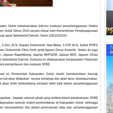
paten Solok melaksanakan Interviu evaluasi penyelenggaraan Sistem
ten Solok Tahun 2024 secara virtual oleh Kementerian Pendayagunaan
ng rapat Sekretariat Daerah, Senin (28/10/2024).
n, S.Sos, M.Si, Kepala Diskominfo Teta Midra, S.STP, M.Si, Kabid PPIPS
n Diskominfo Fitria Fenti serta jajaran Dinas Kominfo. Selain itu juga
erah; Jajaran Bapelitbang; Jajaran BKPSDM; Jajaran BKD; Jajaran Dinas
 Sekretariat Daerah. Evaluasi ini dilaksanakan berdasarkan Pedoman
 cara pemantauan dan evaluasi SPBE.
saat ini Pemerintah Kabupaten Solok masih membutuhkan banyak
 hal akan dilakukan secara bertahap dan akan terus disempurnakan.
ok akan lebih berkembang menjadi lebih baik dalam penyelenggaraan
egaskan kepada seluruh pihak yang terlibat dalam pelaksanaan SPBE
ntegrasikan seluruh sistem pemerintahan di Kabupaten Solok, sehingga
 dan memudahkan kita dalam pemrosesan data dan penyelenggaraan