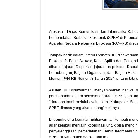
Arosuka - Dinas Komunikasi dan Informatika Kabu
Pemerintahan Berbasis Elektronik (SPBE) di Kabupa
Aparatur Negara Reformasi Birokrasi (PAN-RB) di rua
Tampak hadir dalam interviu Asisten III Editiawarma
Diskominfo Baitul Azuwar, Kabid Aptika dan Persandia
dihadiri jajaran Dispersip, jajaran Inspektorat Da
Perhubungan; Bagian Organisasi; dan Bagian Hukum
Menteri PAN-RB Nomor : 3 Tahun 2024 tentang tata
Asisten III Editiawarman menyampaikan bahwa 
pembenahan dalam penyelenggaraan SPBE, tentunya
“Harapan kami melalui evaluasi ini Kabupaten Sol
SPBE dimasa yang akan datang” tuturnya.
Di penghujung kegiatan Editiawarman kembali men
agar kembali menjalin koordinasi untuk bisa mengi
penyelenggraan pemerintahan lebih terorganisir
SPBE di Kabupaten Solok. (admin)