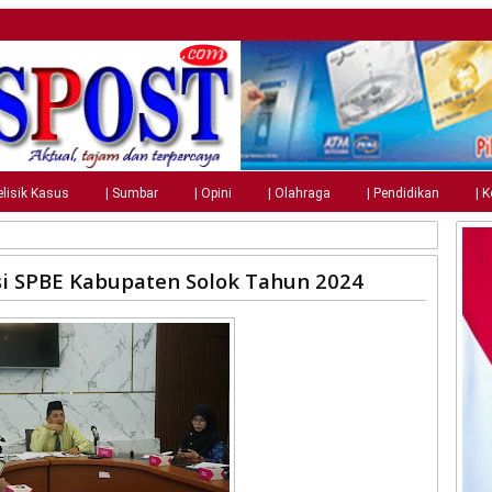
elisik Kasus
| Sumbar
| Opini
| Olahraga
| Pendidikan
| 
asi SPBE Kabupaten Solok Tahun 2024