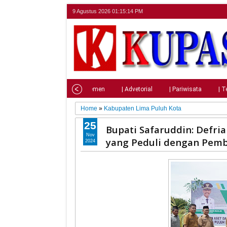
9 Agustus 2026
01:15:15 PM
Home
| Nasional
| Parlemen
| Advetorial
| Pariwisata
| T
Home
»
Kabupaten Lima Puluh Kota
25
Bupati Safaruddin: Defri
Nov
yang Peduli dengan Pem
2024