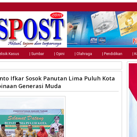
elisik Kasus
| Sumbar
| Opini
| Olahraga
| Pendidikan
| 
anto Ifkar Sosok Panutan Lima Puluh Kota
binaan Generasi Muda