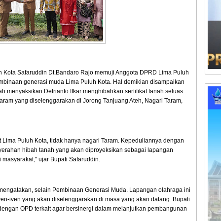
uh Kota Safaruddin Dt.Bandaro Rajo memuji Anggota DPRD Lima Puluh
pembinaan generasi muda Lima Puluh Kota. Hal demikian disampaikan
ah menyaksikan Defrianto Ifkar menghibahkan sertifikat tanah seluas
aram yang diselenggarakan di Jorong Tanjuang Ateh, Nagari Taram,
 Lima Puluh Kota, tidak hanya nagari Taram. Kepeduliannya dengan
yerahan hibah tanah yang akan diproyeksikan sebagai lapangan
i masyarakat," ujar Bupati Safaruddin.
 mengatakan, selain Pembinaan Generasi Muda. Lapangan olahraga ini
en-iven yang akan diselenggarakan di masa yang akan datang. Bupati
 dengan OPD terkait agar bersinergi dalam melanjutkan pembangunan