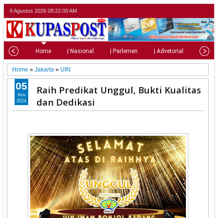
6 Agustus 2026
08:22:02 AM
Home
| Nasional
| Parlemen
| Advetorial
| Pariw
Home
»
Jakarta
»
UIN
05
Raih Predikat Unggul, Bukti Kualitas
Nov
dan Dedikasi
2024