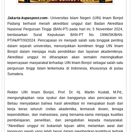
Jakarta-kupaspost.com-
Universitas Islam Negeri (UIN) Imam Bonjol
Padang berhasil meraih akreditasi unggul dari Badan Akreditasi
Nasional Perguruan Tinggi (BAN-PT) pada hari ini, 5 November 2024,
berdasarkan Surat Keputusan BAN-PT No. 1996/SK/BAN-
PT/Ak/PT/XI/2024. Pencapaian ini menjadi salah satu tonggak penting
dalam sejarah universitas, menunjukkan komitmen tinggi UIN Imam
Bonjol dalam menjaga mutu pendidikan dan layanan akademiknya.
Akreditasi unggul ini diharapkan akan semakin meningkatkan
kepercayaan masyarakat terhadap UIN Imam Bonjol sebagai salah satu
perguruan tinggi Islam terkemuka di Indonesia, khususnya di pulau
Sumatera.
Rektor UIN Imam Bonjol, Prof. Dr. Hj. Martin Kustati, M.Pd.,
mengungkapkan rasa syukur dan bangganya atas pencapaian ini.
Beliau menyatakan bahwa hasil akreditasi ini merupakan buah dari
kerja keras seluruh civitas akademika, termasuk dosen, tenaga
kependidikan, dan mahasiswa, yang bersama-sama menjaga kualitas
pembelajaran, penelitian, dan pengabdian kepada masyarakat.
"Akreditasi unggul ini bukanlah tujuan akhir, melainkan awal dari
tanggung jawab yang lebih besar dalam memberikan kontribusi terbaik