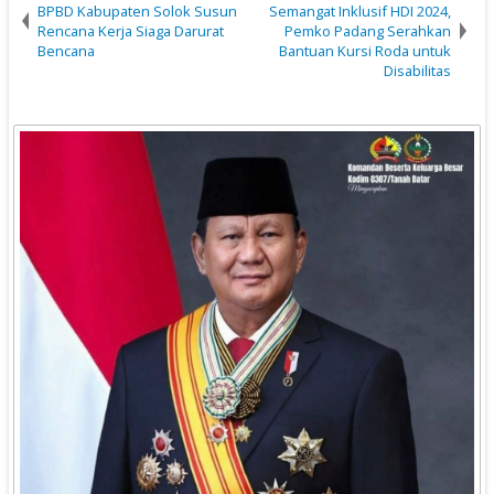
BPBD Kabupaten Solok Susun
Semangat Inklusif HDI 2024,
Rencana Kerja Siaga Darurat
Pemko Padang Serahkan
Bencana
Bantuan Kursi Roda untuk
Disabilitas