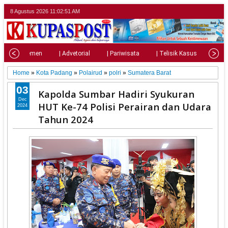
8 Agustus 2026
11:02:53 AM
| Parlemen
| Advetorial
| Pariwisata
| Telisik Kasus
| Su
Home
»
Kota Padang
»
Polairud
»
polri
»
Sumatera Barat
03
Kapolda Sumbar Hadiri Syukuran
Dec
HUT Ke-74 Polisi Perairan dan Udara
2024
Tahun 2024