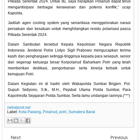
Pilkada Serentak 2024. Untuk itu, saya harapkan Polairud dapat terus
mengantisipasi berbagai kerawanan dan potensi konflik,” ucap
Kapolda.
Jadilah agen cooling system yang senantiasa menggelorakan narasi
persatuan dan kesatuan untuk menghilangkan residu polarisasi pasca
Pilkada Serentak 2024.
Dalam Sambutan tersebut Kepala Kepolisian Negara Republik
Indonesia Jenderal Polisi Listyo Sigit Prabowo mengucapkan terima
kasih dan penghargaan setinggi-tingginya kepada para sesepuh, senior
dan segenap keluarga besar Korpolairud Baharkam Polri yang telah
memberikan dedikasi, pengorbanan serta kinerja terbaik untuk
kemajuan Polri.
Dalam Kegiatan ini di hadiri oleh Wakapolda Sumbar Brigjen. Pol.
Gupuh Setiyono, S.Ik., M.H., Pejabat Utama Polda Sumbar, Para
Kapolres/ta Sejajaran Polda Sumbar, Serta tamu undangan lainnya.(***)
netralpost.net
Label:
Kota Padang
,
Polairud
,
polri
,
Sumatera Barat
Next
Previous